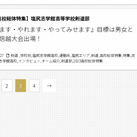
3高校総体特集】塩尻志学館高等学校剣道部
ます・やれます・やってみせます』目標は男女と
信越大会出場！
/27
剣道 ,学校別,塩尻志学館高校,運動系,塩尻エリア,剣道,高校総体特集,特集,武
志学館高校,インタビュー,チーム紹介,剣道部,2023高校総体特集
2
3
4
→