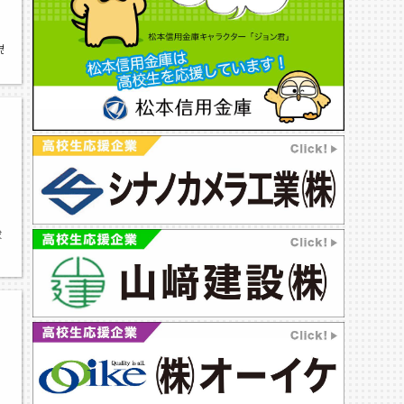
塩尻志学館高校ダンス部
球