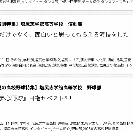
尻志学館高校,インタビュー,ダンス部,中信地区予選,チーム紹介,ダンスフェスティバ
023ダンス特集
3演劇特集】塩尻志学館高等学校 演劇部
だけでなく、面白いと思ってもらえる演技をした
/19
その他 ,学校別,塩尻志学館高校,塩尻エリア,演劇特集,文化系,演劇,特集,芸術
高等学校演劇合同発表会,演劇,2023演劇特集,中信地区,高校演劇,塩尻志学館高校,イン
チーム紹介
3夏の高校野球特集】塩尻志学館高等学校 野球部
夢心野球』目指せベスト8！
/28
野球 ,学校別,塩尻志学館高校,運動系,硬式野球,塩尻エリア,特集,夏の高校野
塩尻志学館高校,インタビュー,チーム紹介,野球部,2023夏の高校野球特集