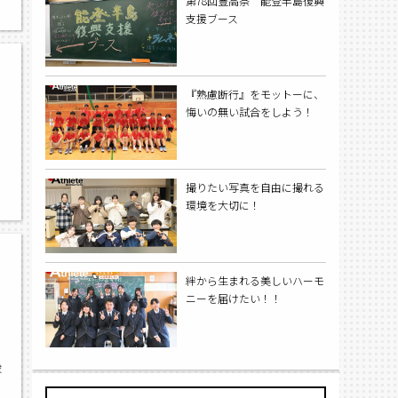
第78回豊高祭 能登半島復興
支援ブース
『熟慮断行』をモットーに、
悔いの無い試合をしよう！
撮りたい写真を自由に撮れる
環境を大切に！
絆から生まれる美しいハーモ
ニーを届けたい！！
球