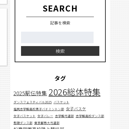
SEARCH
記事を検索
検
索:
検索
タグ
2026総体特集
2025駅伝特集
ダンスフェスティバル2025
バスケット
女子バスケ
塩尻志学館高校男子バドミントン部
女子バスケット
女子バレー
志学館弓道部
志学館高校ダンス部
懸陵ダンス部
東京都市大弓道部
松商学園高校陸上競技部