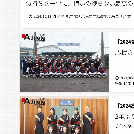
気持ちを一つに、悔いの残らない最高の
2024/10/11
その他 ,学校別,塩尻志学館高校,塩尻エリア,文化
【202
応援さ
2024/06
特集,野球
【202
2年ぶ
ンスを