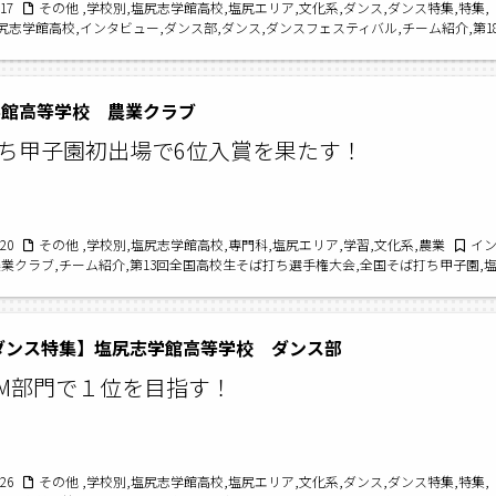
/17
その他 ,学校別,塩尻志学館高校,塩尻エリア,文化系,ダンス,ダンス特集,特集,
尻志学館高校,インタビュー,ダンス部,ダンス,ダンスフェスティバル,チーム紹介,第1
等学校ダンスフェスティバル
学館高等学校 農業クラブ
ち甲子園初出場で6位入賞を果たす！
/20
その他 ,学校別,塩尻志学館高校,専門科,塩尻エリア,学習,文化系,農業
イ
農業クラブ,チーム紹介,第13回全国高校生そば打ち選手権大会,全国そば打ち甲子園,
,そば打ち甲子園2023
3ダンス特集】塩尻志学館高等学校 ダンス部
IUM部門で１位を目指す！
/26
その他 ,学校別,塩尻志学館高校,塩尻エリア,文化系,ダンス,ダンス特集,特集,