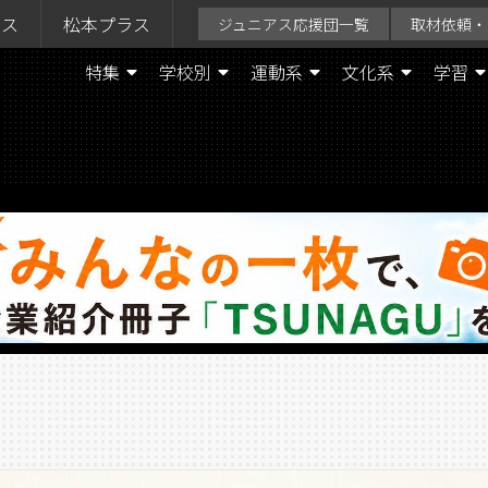
ラス
松本プラス
ジュニアス応援団一覧
取材依頼・
特集
学校別
運動系
文化系
学習