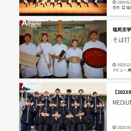
2024/01
芸術
塩
回長野県高
塩尻志
そば打
2023/12
タビュー,
尻志学館高校
【202
MED
2023/10