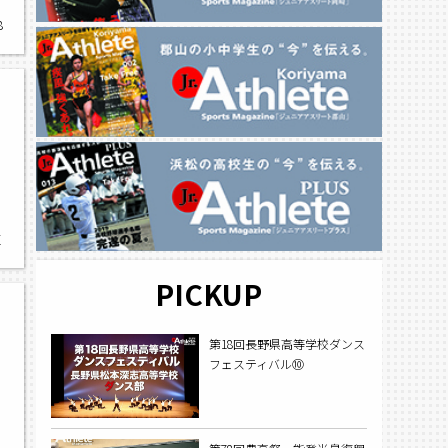
8
ン
塩
PICKUP
第18回長野県高等学校ダンス
フェスティバル⑩