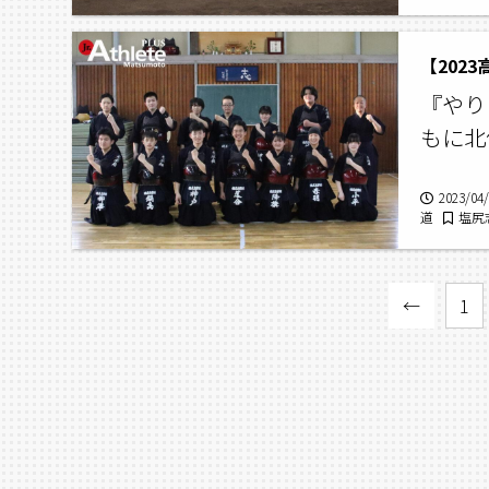
【202
『やり
もに北
2023/04
道
塩尻
←
1