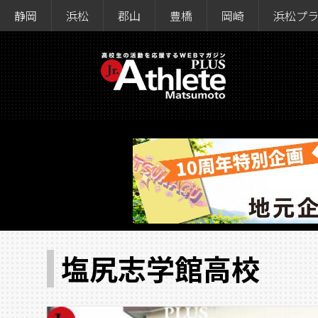
静岡
浜松
郡山
豊橋
岡崎
浜松プ
塩尻志学館高校