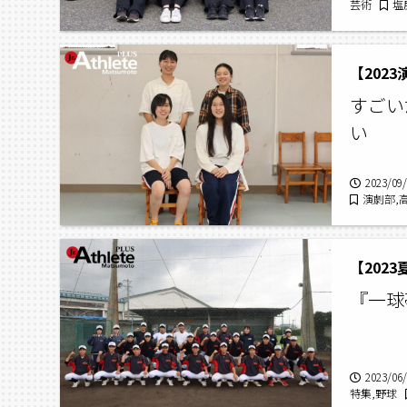
芸術
塩
ル2023,2
【202
すごい
い
2023/09
演劇部,
タビュー,
【202
『一球
2023/06
特集,野球