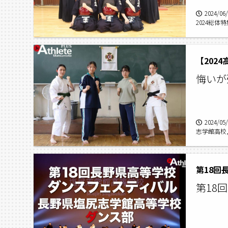
2024/06
2024総体
【202
悔いが
2024/05
志学館高校,
第18回
第18