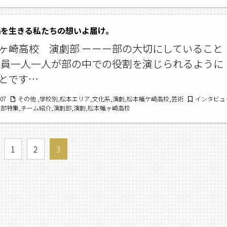
権長野大会,松本蟻ヶ崎高校
禍を生きる私たちの想いよ届け。
ヶ崎高校 演劇部 ーーー部の大切にしていること
部員一人一人が部の中での役割を演じられるように
とです…
/07
その他 ,学校別,松本エリア,文化系,演劇,松本蟻ケ崎高校,芸術
インタビュ
演劇部特集,チーム紹介,演劇部,演劇,松本蟻ヶ崎高校
1
2
3