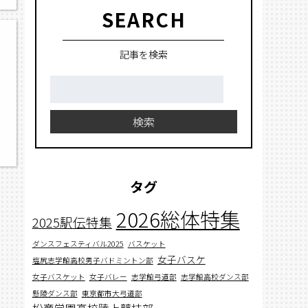
SEARCH
記事を検索
検
索:
検索
タグ
2026総体特集
2025駅伝特集
ダンスフェスティバル2025
バスケット
女子バスケ
塩尻志学館高校男子バドミントン部
女子バスケット
女子バレー
志学館弓道部
志学館高校ダンス部
懸陵ダンス部
東京都市大弓道部
松商学園高校陸上競技部