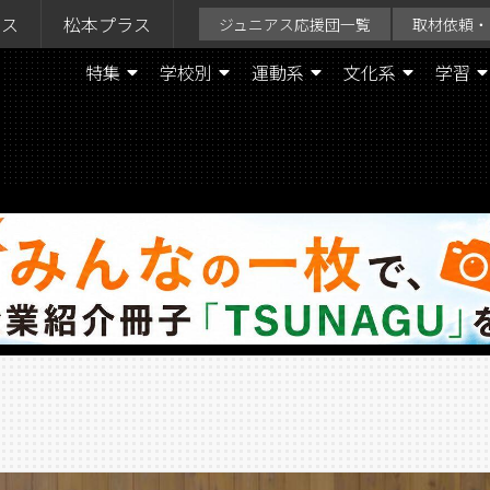
ラス
松本プラス
ジュニアス応援団一覧
取材依頼・
特集
学校別
運動系
文化系
学習