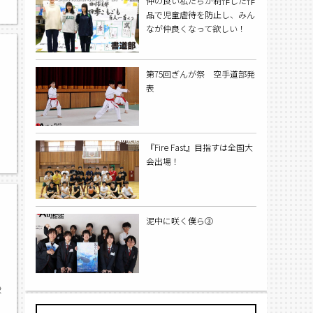
仲の良い私たちが制作した作
品で児童虐待を防止し、みん
なが仲良くなって欲しい！
第75回ぎんが祭 空手道部発
表
『Fire Fast』目指すは全国大
会出場！
泥中に咲く僕ら③
球