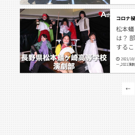
校野球選手
コロナ
松本蟻
は？ 
するこ
2021/10
ー,2021
←