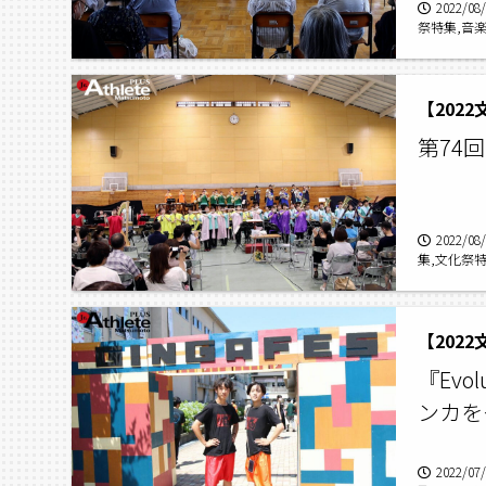
2022/08
祭特集,音
【202
第74
2022/08
集,文化祭
が祭
【202
『Evo
ンカを
2022/07