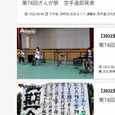
第74回ぎんが祭 空手道部発表
2022/09/06
その他 ,学校別,松本エリア,運動系,空手道,文化
【202
第74
2022/08
集,文化祭
【202
第74