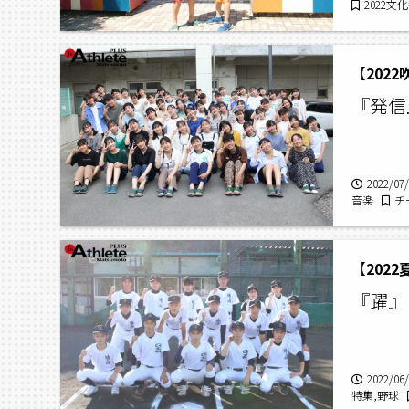
2022
【202
『発信
2022/07
音楽
チ
崎高校,イ
【202
『躍』
2022/06
特集,野球