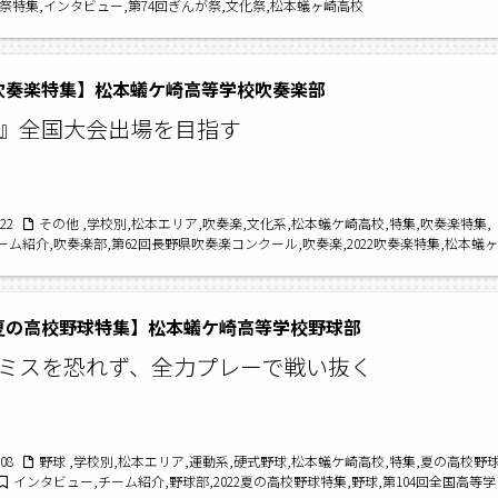
文化祭特集,インタビュー,第74回ぎんが祭,文化祭,松本蟻ヶ崎高校
2吹奏楽特集】松本蟻ケ崎高等学校吹奏楽部
』全国大会出場を目指す
/22
その他 ,学校別,松本エリア,吹奏楽,文化系,松本蟻ケ崎高校,特集,吹奏楽特集,
ーム紹介,吹奏楽部,第62回長野県吹奏楽コンクール,吹奏楽,2022吹奏楽特集,松本蟻ヶ
ンタビュー
2夏の高校野球特集】松本蟻ケ崎高等学校野球部
ミスを恐れず、全力プレーで戦い抜く
/08
野球 ,学校別,松本エリア,運動系,硬式野球,松本蟻ケ崎高校,特集,夏の高校野
インタビュー,チーム紹介,野球部,2022夏の高校野球特集,野球,第104回全国高等学