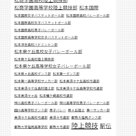
松商学園高等学校陸上競技部
松本国際
松本国際女子バスケットボール部
松本国際高校バレーボール部
松本国際高校女子バスケットボール部
松本国際高校男子バレーボール部
松本国際高等学校女子バスケットボール部
松本深志高校バドミントン部
松本県ケ丘高校女子バレーボール部
松本県ケ丘高校陸上競技部
松本県ケ丘高等学校女子バレーボール部
松本県ヶ丘高校ダンス部
松本第一ダンス部
松本第一高等学校サッカー部
松本美須々ケ丘高校弓道部
松本美須々ケ丘高校陸上部
松本美須々ケ丘高等学校弓道部
松本美須々ヶ丘
松本蟻ケ崎高校弓道部
梓川高校男子バレーボール部
梓川高等学校男子バレーボール部
田川高等学校ダンス部
男子バレー
県ヶ丘陸上
第一サッカー部
美須々ケ丘高校弓道部
美須々弓道部
都市大塩尻ダンス部
陸上競技
駅伝
都市大学塩尻高等学校
都市大弓道部