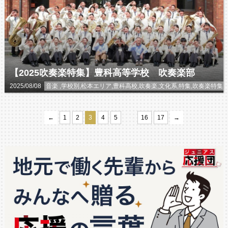
【2025吹奏楽特集】豊科高等学校 吹奏楽部
2025/08/08
音楽 ,学校別,松本エリア,豊科高校,吹奏楽,文化系,特集,吹奏楽
…
←
1
2
3
4
5
16
17
→