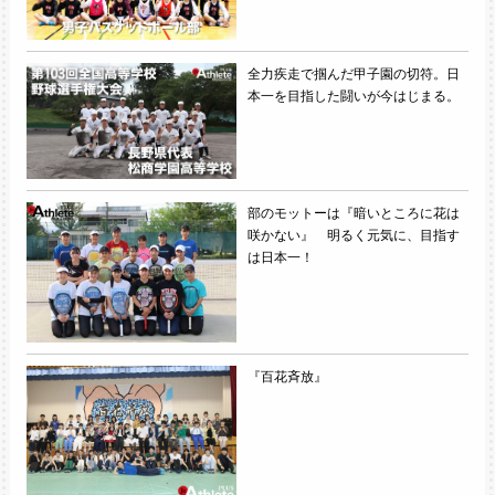
全力疾走で掴んだ甲子園の切符。日
本一を目指した闘いが今はじまる。
部のモットーは『暗いところに花は
咲かない』 明るく元気に、目指す
は日本一！
『百花斉放』