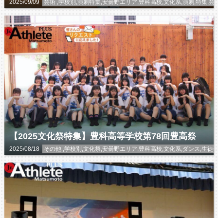
2025/09/09
芸術 ,学校別,演劇特集,安曇野エリア,豊科高校,文化系,演劇,特集,芸
【2025文化祭特集】豊科高等学校第78回豊高祭
2025/08/18
その他 ,学校別,文化祭,安曇野エリア,豊科高校,文化系,ダンス,