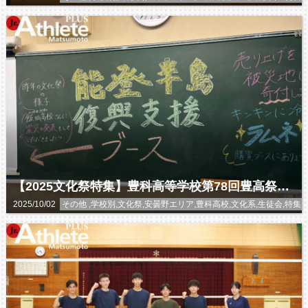
【2025文化祭特集】豊科高等学校第78回豊高祭 能登半島復興支援ブース
2025/10/02
その他 ,学校別,文化祭,安曇野エリア,豊科高校,文化系,生徒会,特集