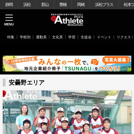
静岡
浜松
郡山
豊橋
岡崎
浜松プラス
松本
MENU
特集
学校別
運動系
文化系
学習
生徒会
イベント
リクエス
安曇野エリア