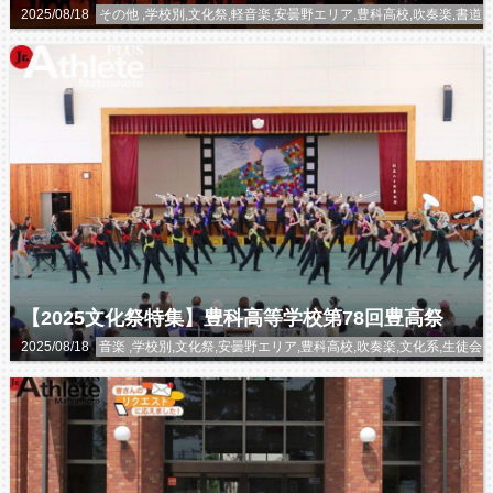
2025/08/18
その他 ,学校別,文化祭,軽音楽,安曇野エリア,豊科高校,吹奏楽,
【2025文化祭特集】豊科高等学校第78回豊高祭
2025/08/18
音楽 ,学校別,文化祭,安曇野エリア,豊科高校,吹奏楽,文化系,生