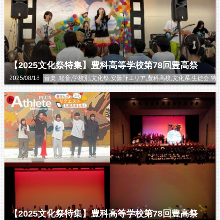
【2025文化祭特集】豊科高等学校第78回豊高祭
2025/08/18
音楽 ,軽音,学校別,文化祭,安曇野エリア,豊科高校,文化系,生徒
【2025文化祭特集】豊科高等学校第78回豊高祭