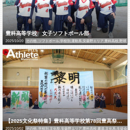
豊科高等学校 女子ソフトボール部
2025/10/20
その他 ,ソフトボール,学校別,運動系,安曇野エリア,豊科高校,野球
【2025文化祭特集】豊科高等学校第78回豊高祭 書道部
2025/10/02
その他 ,学校別,文化祭,安曇野エリア,豊科高校,書道,文化系,生徒会