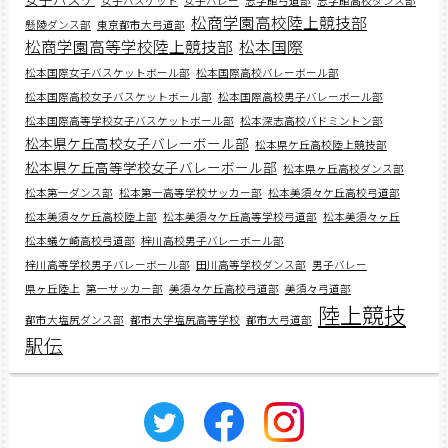
女子バスケット
女子バレー
志学館弓道部
志学館高校ダンス部
松商学園高校陸上競技部
懸陵ダンス部
東京都市大弓道部
松商学園高等学校陸上競技部
松本国際
松本国際女子バスケットボール部
松本国際高校バレーボール部
松本国際高校女子バスケットボール部
松本国際高校男子バレーボール部
松本国際高等学校女子バスケットボール部
松本深志高校バドミントン部
松本県ケ丘高校女子バレーボール部
松本県ケ丘高校陸上競技部
松本県ケ丘高等学校女子バレーボール部
松本県ヶ丘高校ダンス部
松本第一ダンス部
松本第一高等学校サッカー部
松本美須々ケ丘高校弓道部
松本美須々ケ丘高校陸上部
松本美須々ケ丘高等学校弓道部
松本美須々ヶ丘
松本蟻ケ崎高校弓道部
梓川高校男子バレーボール部
梓川高等学校男子バレーボール部
田川高等学校ダンス部
男子バレー
県ヶ丘陸上
第一サッカー部
美須々ケ丘高校弓道部
美須々弓道部
陸上競技
都市大塩尻ダンス部
都市大学塩尻高等学校
都市大弓道部
駅伝