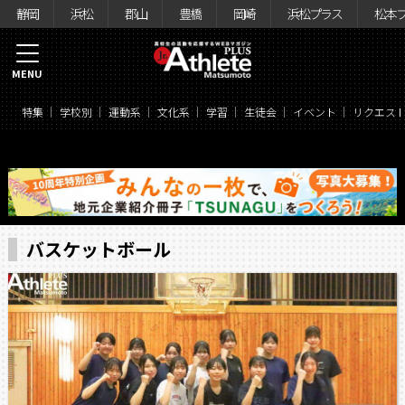
静岡
浜松
郡山
豊橋
岡崎
浜松プラス
松本
MENU
特集
学校別
運動系
文化系
学習
生徒会
イベント
リクエス
バスケットボール