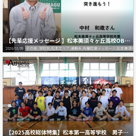
【先輩応援メッセージ 】松本美須々ヶ丘高校OB 株式会社つなぐ 中村さん
2026/01/09
その他 ,学校別,松本エリア,運動系,先輩応援メッセージ,松本美須
【2025高校総体特集】松本第一高等学校 男子バスケットボール部