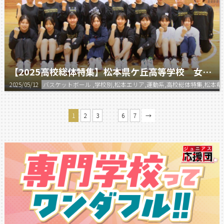
【2025高校総体特集】松本県ケ丘高等学校 女子バスケットボール部
2025/05/12
バスケットボール ,学校別,松本エリア,運動系,高校総体特集,松本
…
1
2
3
6
7
→