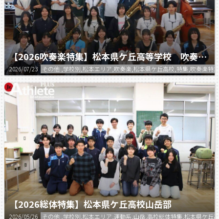
【2026吹奏楽特集】松本県ケ丘高等学校 吹奏楽部
2026/07/23
その他 ,学校別,松本エリア,吹奏楽,松本県ケ丘高校,特集,吹奏楽特集
【2026総体特集】松本県ケ丘高校山岳部
2026/05/26
その他 ,学校別,松本エリア,運動系,山岳,高校総体特集,松本県ケ丘高