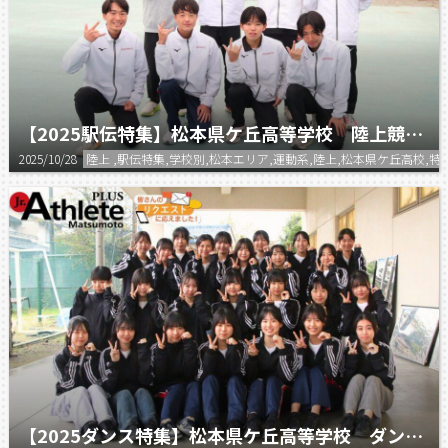
【2025駅伝特集】松本県ケ丘高等学校 陸上競技部
2025/10/28
陸上 ,駅伝特集,学校別,松本エリア,運動系,陸上,松本県ケ丘高校,特
【2025ダンス特集】松本県ケ丘高等学校 ダンス部