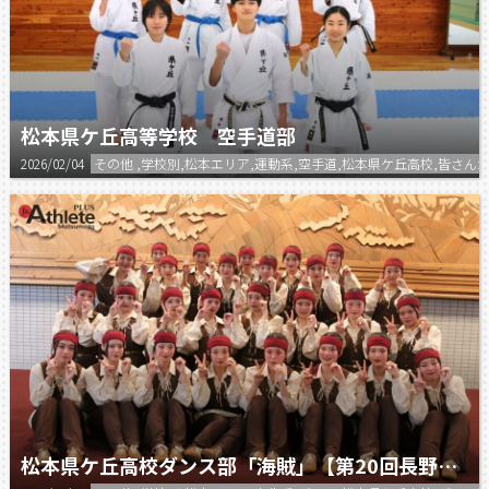
松本県ケ丘高等学校 空手道部
2026/02/04
その他 ,学校別,松本エリア,運動系,空手道,松本県ケ丘高校,皆
松本県ケ丘高校ダンス部「海賊」【第20回長野県高等学校ダンスフェスティバル】