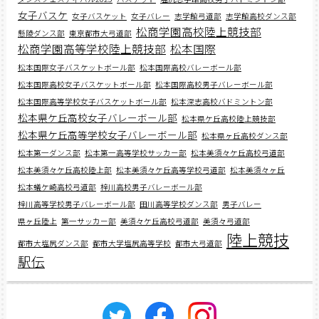
女子バスケ
女子バスケット
女子バレー
志学館弓道部
志学館高校ダンス部
松商学園高校陸上競技部
懸陵ダンス部
東京都市大弓道部
松商学園高等学校陸上競技部
松本国際
松本国際女子バスケットボール部
松本国際高校バレーボール部
松本国際高校女子バスケットボール部
松本国際高校男子バレーボール部
松本国際高等学校女子バスケットボール部
松本深志高校バドミントン部
松本県ケ丘高校女子バレーボール部
松本県ケ丘高校陸上競技部
松本県ケ丘高等学校女子バレーボール部
松本県ヶ丘高校ダンス部
松本第一ダンス部
松本第一高等学校サッカー部
松本美須々ケ丘高校弓道部
松本美須々ケ丘高校陸上部
松本美須々ケ丘高等学校弓道部
松本美須々ヶ丘
松本蟻ケ崎高校弓道部
梓川高校男子バレーボール部
梓川高等学校男子バレーボール部
田川高等学校ダンス部
男子バレー
県ヶ丘陸上
第一サッカー部
美須々ケ丘高校弓道部
美須々弓道部
陸上競技
都市大塩尻ダンス部
都市大学塩尻高等学校
都市大弓道部
駅伝