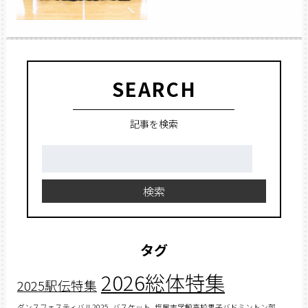
SEARCH
記事を検索
検
索:
検索
タグ
2026総体特集
2025駅伝特集
ダンスフェスティバル2025
バスケット
塩尻志学館高校男子バドミントン部