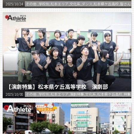
2025/10/24
その他 ,学校別,松本エリア,文化系,ダンス,松本県ケ丘高校,皆
【演劇特集】松本県ケ丘高等学校 演劇部
2025/10/08
その他 ,学校別,松本エリア,演劇特集,文化系,松本県ケ丘高校,特集