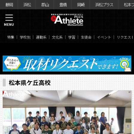
静岡
浜松
郡山
豊橋
岡崎
浜松プラス
松本
MENU
特集
学校別
運動系
文化系
学習
生徒会
イベント
リクエス
松本県ケ丘高校