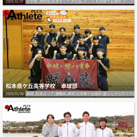
2026/01/07
その他 ,学校別,松本エリア,文化系,ダンス,松本県ケ丘高校,ダンス特
松本県ケ丘高等学校 卓球部
2026/01/06
卓球 ,松本エリア,運動系,卓球,松本県ケ丘高校,皆さんからのリ