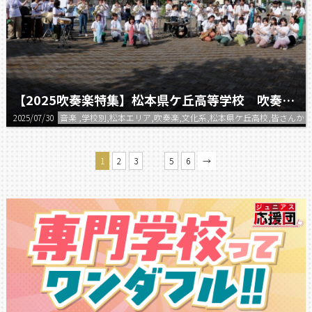
【2025吹奏楽特集】松本県ケ丘高等学校 吹奏楽部
2025/07/30
音楽 ,学校別,松本エリア,吹奏楽,文化系,松本県ケ丘高校,皆さ
…
1
2
3
5
6
→