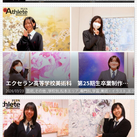
エクセラン高等学校美術科 第25期生卒業制作展②
2026/03/23
芸術,その他 ,学校別,松本エリア,専門科,学習,美術・イラスト,エク