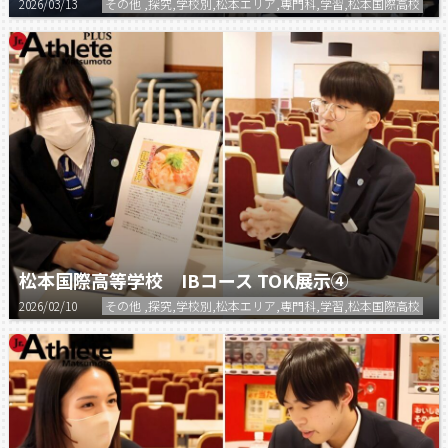
2026/03/13
その他 ,探究,学校別,松本エリア,専門科,学習,松本国際高校
松本国際高等学校 IBコース TOK展示④
2026/02/10
その他 ,探究,学校別,松本エリア,専門科,学習,松本国際高校