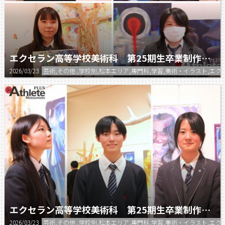
エクセラン高等学校美術科 第25期生卒業制作展④
2026/03/23
芸術,その他 ,学校別,松本エリア,専門科,学習,美術・イラスト,エク
エクセラン高等学校美術科 第25期生卒業制作展③
2026/03/23
芸術,その他 ,学校別,松本エリア,専門科,学習,美術・イラスト,エク