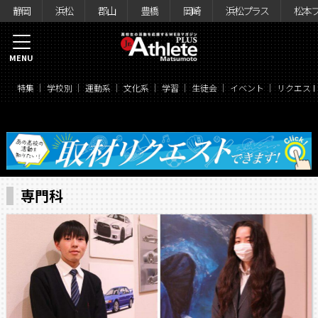
静岡
浜松
郡山
豊橋
岡崎
浜松プラス
松本
MENU
特集
学校別
運動系
文化系
学習
生徒会
イベント
リクエス
専門科