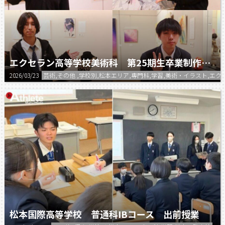
エクセラン高等学校美術科 第25期生卒業制作展①
2026/03/23
芸術,その他 ,学校別,松本エリア,専門科,学習,美術・イラスト,エク
松本国際高等学校 普通科IBコース 出前授業