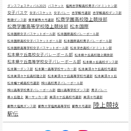
ダンスフェスティバル2025
バスケット
塩尻志学館高校男子バドミントン部
女子バスケ
女子バスケット
女子バレー
志学館弓道部
志学館高校ダンス部
松商学園高校陸上競技部
懸陵ダンス部
東京都市大弓道部
松商学園高等学校陸上競技部
松本国際
松本国際女子バスケットボール部
松本国際高校バレーボール部
松本国際高校女子バスケットボール部
松本国際高校男子バレーボール部
松本国際高等学校女子バスケットボール部
松本深志高校バドミントン部
松本県ケ丘高校女子バレーボール部
松本県ケ丘高校陸上競技部
松本県ケ丘高等学校女子バレーボール部
松本県ヶ丘高校ダンス部
松本第一ダンス部
松本第一高等学校サッカー部
松本美須々ケ丘高校弓道部
松本美須々ケ丘高校陸上部
松本美須々ケ丘高等学校弓道部
松本美須々ヶ丘
松本蟻ケ崎高校弓道部
梓川高校男子バレーボール部
梓川高等学校男子バレーボール部
田川高等学校ダンス部
男子バレー
県ヶ丘陸上
第一サッカー部
美須々ケ丘高校弓道部
美須々弓道部
陸上競技
都市大塩尻ダンス部
都市大学塩尻高等学校
都市大弓道部
駅伝