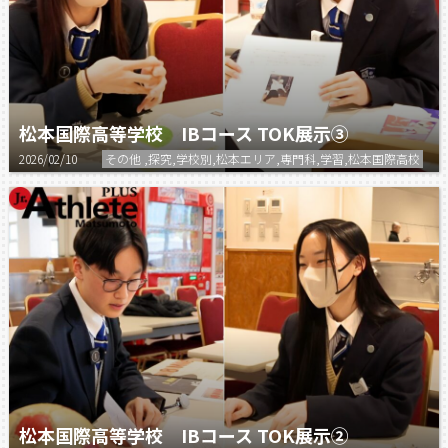
松本国際高等学校 IBコース TOK展示③
2026/02/10
その他 ,探究,学校別,松本エリア,専門科,学習,松本国際高校
松本国際高等学校 IBコース TOK展示②