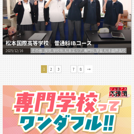
松本国際高等学校 普通科IBコース
2025/12/16
その他 ,探究,学校別,松本エリア,専門科,学習,松本国際高校
…
1
2
3
7
8
→