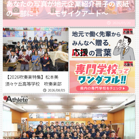
あなたの写真が地元企業紹介冊子の表紙
の一部に！ 〜モザイクアート〜
2026/05/20
音楽
/
学校別
【2026吹奏楽特集】松本美
須々ケ丘高等学校 吹奏楽部
2026/08/05
音楽
/
学校別