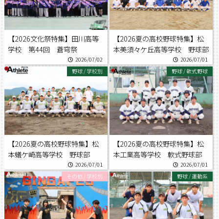
【2026文化祭特集】田川高等
【2026夏の高校野球特集】松
学校 第44回 蒼穹祭
本美須々ケ丘高等学校 野球部
2026/07/02
2026/07/01
野球
/
学校別
野球
/
軟式野球
【2026夏の高校野球特集】松
【2026夏の高校野球特集】松
本蟻ケ崎高等学校 野球部
本工業高等学校 軟式野球部
2026/07/01
2026/07/01
その他
/
学校別
野球
/
運動系