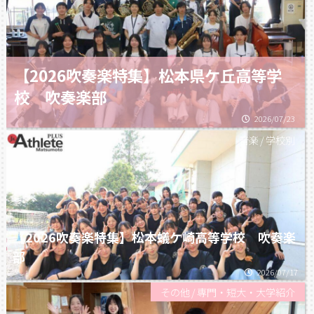
【2026吹奏楽特集】松本県ケ丘高等学
校 吹奏楽部
2026/07/23
音楽
/
学校別
【2026吹奏楽特集】松本蟻ケ崎高等学校 吹奏楽
部
2026/07/17
その他
/
専門・短大・大学紹介