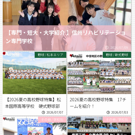
【専門・短大・大学紹介 】信州リハビリテーショ
ン専門学校
2026/07/09
野球
/
松本エリア
野球
/
軟式野球
【2026夏の高校野球特集】松
2026夏の高校野球特集 17チ
本国際高等学校 硬式野球部
ームを紹介！
2026/07/07
2026/07/03
その他
/
学校別
その他
/
学校別