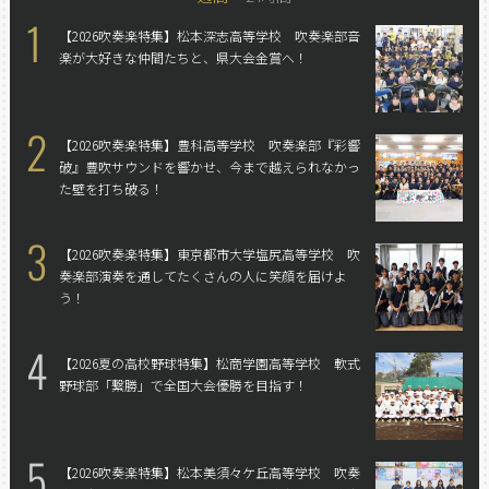
1
【2026吹奏楽特集】松本深志高等学校 吹奏楽部
音
楽が大好きな仲間たちと、県大会金賞へ！
2
【2026吹奏楽特集】豊科高等学校 吹奏楽部
『彩響
破』豊吹サウンドを響かせ、今まで越えられなかっ
た壁を打ち破る！
3
【2026吹奏楽特集】東京都市大学塩尻高等学校 吹
奏楽部
演奏を通してたくさんの人に笑顔を届けよ
う！
4
【2026夏の高校野球特集】松商学園高等学校 軟式
野球部
「繋勝」で全国大会優勝を目指す！
5
【2026吹奏楽特集】松本美須々ケ丘高等学校 吹奏