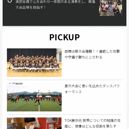
楽部
全員で心を合わせ一体感のある演奏をし、東海
大会出場を目指す！
PICKUP
目標は県大会優勝！！徹底した攻撃
や守備で勝ちにこだわる
夏の大会に思いを込めたダンスパフ
ォーマンス
TOK展示④ 世界についての知識の生
産に、想像はどんな役割を果たす