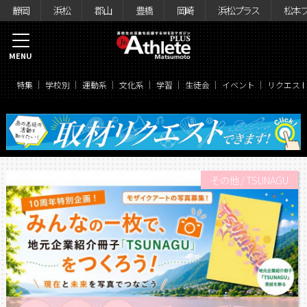
静岡
浜松
郡山
豊橋
岡崎
浜松プラス
松本
MENU
特集
学校別
運動系
文化系
学習
生徒会
イベント
リクエス
その他
/
TSUNAGU