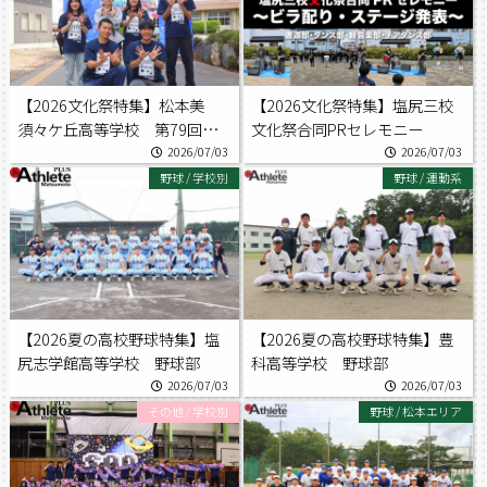
【2026文化祭特集】松本美
【2026文化祭特集】塩尻三校
須々ケ丘高等学校 第79回
文化祭合同PRセレモニー
双蝶祭
2026/07/03
2026/07/03
野球
/
学校別
野球
/
運動系
【2026夏の高校野球特集】塩
【2026夏の高校野球特集】豊
尻志学館高等学校 野球部
科高等学校 野球部
2026/07/03
2026/07/03
その他
/
学校別
野球
/
松本エリア