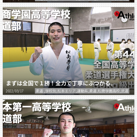
まずは全国で１勝！全力で丁寧にぶつかる。
2022/03/17
柔道 ,学校別,松本エリア,運動系,柔道,松商学園高校,武道