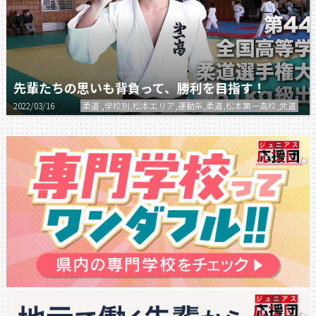
先輩たちの思いも背負って、勝利を目指す！
2022/03/16
柔道 ,学校別,松本エリア,運動系,柔道,松本第一高校,武道