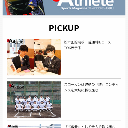
PICKUP
松本国際高校 普通科IBコース
TOK展示①
スローガンは躍動の「躍」ワンチャ
ンスを大切に勝ち進む！
『挑戦者』として全力で取り組む！