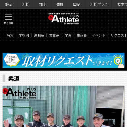
静岡
浜松
郡山
豊橋
岡崎
浜松プラス
松本
MENU
特集
学校別
運動系
文化系
学習
生徒会
イベント
リクエス
柔道