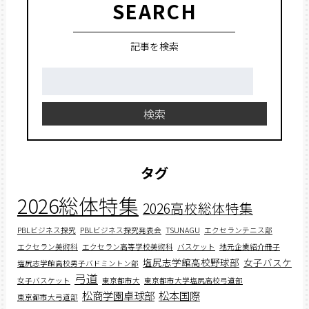
SEARCH
記事を検索
検
索:
検索
タグ
2026総体特集
2026高校総体特集
PBLビジネス探究
PBLビジネス探究発表会
TSUNAGU
エクセランテニス部
エクセラン美術科
エクセラン高等学校美術科
バスケット
地元企業紹介冊子
塩尻志学館高校野球部
女子バスケ
塩尻志学館高校男子バドミントン部
弓道
女子バスケット
東京都市大
東京都市大学塩尻高校弓道部
松商学園卓球部
松本国際
東京都市大弓道部