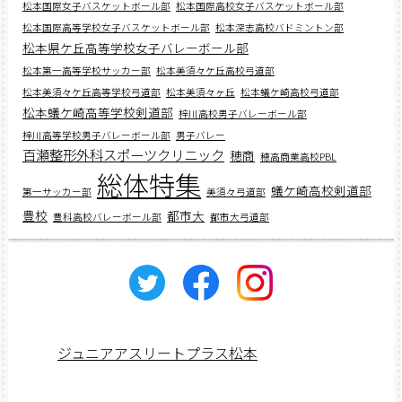
松本国際女子バスケットボール部
松本国際高校女子バスケットボール部
松本国際高等学校女子バスケットボール部
松本深志高校バドミントン部
松本県ケ丘高等学校女子バレーボール部
松本第一高等学校サッカー部
松本美須々ケ丘高校弓道部
松本美須々ケ丘高等学校弓道部
松本美須々ヶ丘
松本蟻ケ崎高校弓道部
松本蟻ケ崎高等学校剣道部
梓川高校男子バレーボール部
梓川高等学校男子バレーボール部
男子バレー
百瀬整形外科スポーツクリニック
穂商
穂高商業高校PBL
総体特集
蟻ケ崎高校剣道部
第一サッカー部
美須々弓道部
豊校
都市大
豊科高校バレーボール部
都市大弓道部
ジュニアアスリートプラス松本