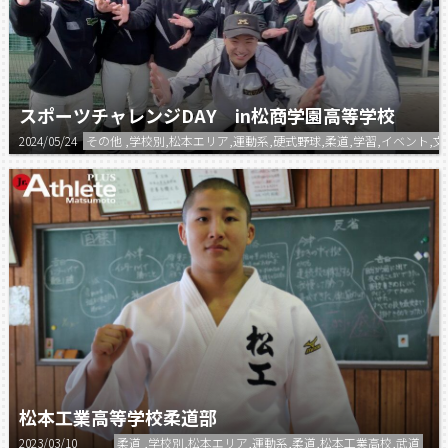
スポーツチャレンジDAY in松商学園高等学校
2024/05/24
その他 ,学校別,松本エリア,運動系,硬式野球,柔道,学習,イベント
松本工業高等学校柔道部
2023/03/10
柔道 ,学校別,松本エリア,運動系,柔道,松本工業高校,武道