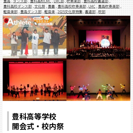
豊高
,
ダンス部
,
豊科高校LMC
,
LMC部
,
吹奏楽部
,
豊科高校書道部
,
豊科高校ダンス部
,
文化祭
,
豊書
,
豊科高校吹奏楽部
,
LMC
,
豊高吹奏楽部
,
軽音楽部
,
豊高ダンス部
,
軽音楽
,
2025文化祭特集
,
書道部
,
吹部
豊科高等学校
開会式・校内祭