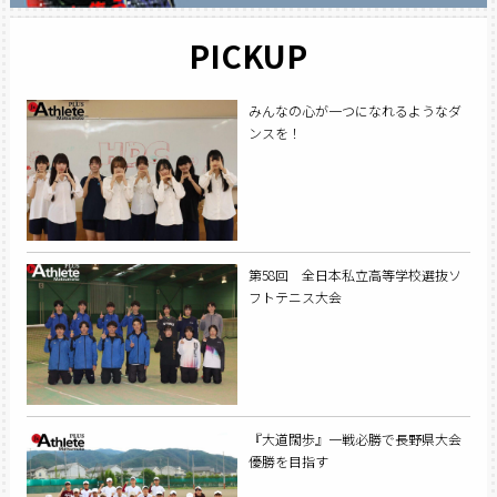
PICKUP
みんなの心が一つになれるようなダ
ンスを！
第58回 全日本私立高等学校選抜ソ
フトテニス大会
『大道闊歩』一戦必勝で長野県大会
優勝を目指す