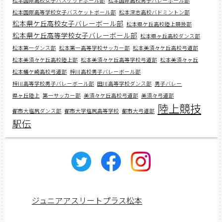
松本国際高校女子バスケットボール部
松本国際高校男子バレーボール部
松本国際高等学校女子バスケットボール部
松本深志高校バドミントン部
松本県ケ丘高校女子バレーボール部
松本県ケ丘高校陸上競技部
松本県ケ丘高等学校女子バレーボール部
松本県ヶ丘高校ダンス部
松本第一ダンス部
松本第一高等学校サッカー部
松本美須々ケ丘高校弓道部
松本美須々ケ丘高校陸上部
松本美須々ケ丘高等学校弓道部
松本美須々ヶ丘
松本蟻ケ崎高校弓道部
梓川高校男子バレーボール部
梓川高等学校男子バレーボール部
田川高等学校ダンス部
男子バレー
県ヶ丘陸上
第一サッカー部
美須々ケ丘高校弓道部
美須々弓道部
陸上競技
都市大塩尻ダンス部
都市大学塩尻高等学校
都市大弓道部
駅伝
ジュニアアスリートプラス松本