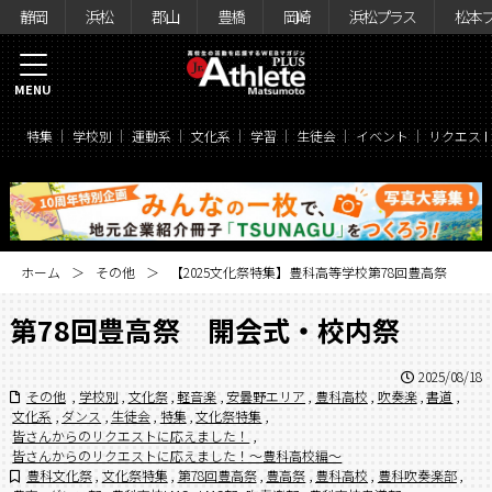
静岡
浜松
郡山
豊橋
岡崎
浜松プラス
松本
MENU
特集
学校別
運動系
文化系
学習
生徒会
イベント
リクエス
ホーム
その他
【2025文化祭特集】豊科高等学校第78回豊高祭
第78回豊高祭 開会式・校内祭
2025/08/18
その他
,
学校別
,
文化祭
,
軽音楽
,
安曇野エリア
,
豊科高校
,
吹奏楽
,
書道
,
文化系
,
ダンス
,
生徒会
,
特集
,
文化祭特集
,
皆さんからのリクエストに応えました！
,
皆さんからのリクエストに応えました！〜豊科高校編〜
豊科文化祭
,
文化祭特集
,
第78回豊高祭
,
豊高祭
,
豊科高校
,
豊科吹奏楽部
,