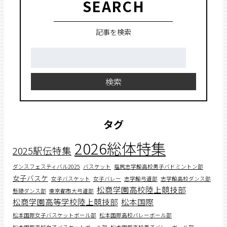
SEARCH
記事を検索
検
索:
検索
タグ
2026総体特集
2025駅伝特集
ダンスフェスティバル2025
バスケット
塩尻志学館高校男子バドミントン部
女子バスケ
女子バスケット
女子バレー
志学館弓道部
志学館高校ダンス部
松商学園高校陸上競技部
懸陵ダンス部
東京都市大弓道部
松商学園高等学校陸上競技部
松本国際
松本国際女子バスケットボール部
松本国際高校バレーボール部