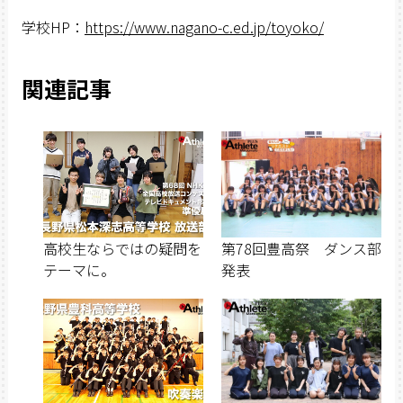
学校HP：
https://www.nagano-c.ed.jp/toyoko/
関連記事
高校生ならではの疑問を
第78回豊高祭 ダンス部
テーマに。
発表