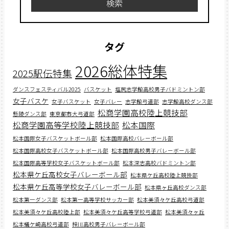
検索
タグ
2026総体特集
2025駅伝特集
ダンスフェスティバル2025
バスケット
塩尻志学館高校男子バドミントン部
女子バスケ
女子バスケット
女子バレー
志学館弓道部
志学館高校ダンス部
松商学園高校陸上競技部
懸陵ダンス部
東京都市大弓道部
松商学園高等学校陸上競技部
松本国際
松本国際女子バスケットボール部
松本国際高校バレーボール部
松本国際高校女子バスケットボール部
松本国際高校男子バレーボール部
松本国際高等学校女子バスケットボール部
松本深志高校バドミントン部
松本県ケ丘高校女子バレーボール部
松本県ケ丘高校陸上競技部
松本県ケ丘高等学校女子バレーボール部
松本県ヶ丘高校ダンス部
松本第一ダンス部
松本第一高等学校サッカー部
松本美須々ケ丘高校弓道部
松本美須々ケ丘高校陸上部
松本美須々ケ丘高等学校弓道部
松本美須々ヶ丘
松本蟻ケ崎高校弓道部
梓川高校男子バレーボール部