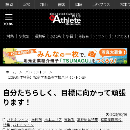
静岡
浜松
郡山
豊橋
岡崎
浜松プラス
松本
MENU
特集
学校別
運動系
文化系
学習
生徒会
イベント
リクエス
ホーム
バドミントン
【2026総体特集】松商学園高等学校バドミントン部
自分たちらしく、目標に向かって頑張
ります！
2026/05/09
バドミントン
,
学校別
,
松本エリア
,
運動系
,
高校総体特集
,
松商学園高校
,
特集
,
バドミントン
松商学園高等学校
,
バドミントン部
,
松商学園高校バドミントン部
,