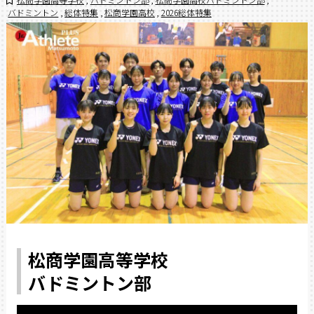
バドミントン
,
総体特集
,
松商学園高校
,
2026総体特集
松商学園高等学校
バドミントン部