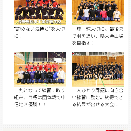
“諦めない気持ち”を大切
一球一球大切に。最後ま
に！
で羽を追い、県大会出場
を目指す！
一丸となって練習に取り
一人ひとり課題に向き合
組み、目標は団体戦で中
い練習に励む。納得でき
信地区優勝！！
る結果が出せる大会に！