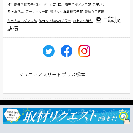
梓川高等学校男子バレーボール部
田川高等学校ダンス部
男子バレー
県ヶ丘陸上
第一サッカー部
美須々ケ丘高校弓道部
美須々弓道部
陸上競技
都市大塩尻ダンス部
都市大学塩尻高等学校
都市大弓道部
駅伝
ジュニアアスリートプラス松本