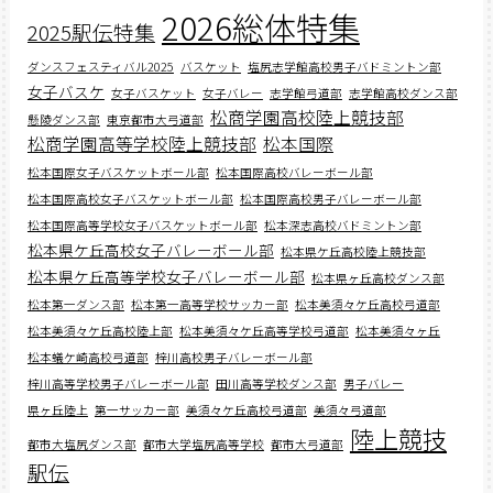
2026総体特集
2025駅伝特集
ダンスフェスティバル2025
バスケット
塩尻志学館高校男子バドミントン部
女子バスケ
女子バスケット
女子バレー
志学館弓道部
志学館高校ダンス部
松商学園高校陸上競技部
懸陵ダンス部
東京都市大弓道部
松商学園高等学校陸上競技部
松本国際
松本国際女子バスケットボール部
松本国際高校バレーボール部
松本国際高校女子バスケットボール部
松本国際高校男子バレーボール部
松本国際高等学校女子バスケットボール部
松本深志高校バドミントン部
松本県ケ丘高校女子バレーボール部
松本県ケ丘高校陸上競技部
松本県ケ丘高等学校女子バレーボール部
松本県ヶ丘高校ダンス部
松本第一ダンス部
松本第一高等学校サッカー部
松本美須々ケ丘高校弓道部
松本美須々ケ丘高校陸上部
松本美須々ケ丘高等学校弓道部
松本美須々ヶ丘
松本蟻ケ崎高校弓道部
梓川高校男子バレーボール部
梓川高等学校男子バレーボール部
田川高等学校ダンス部
男子バレー
県ヶ丘陸上
第一サッカー部
美須々ケ丘高校弓道部
美須々弓道部
陸上競技
都市大塩尻ダンス部
都市大学塩尻高等学校
都市大弓道部
駅伝