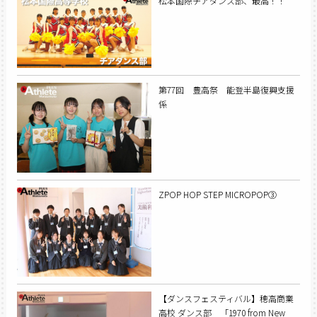
松本国際チアダンス部、最高！！
第77回 豊高祭 能登半島復興支援
係
ZPOP HOP STEP MICROPOP③
【ダンスフェスティバル】穂高商業
高校 ダンス部 「1970 from New