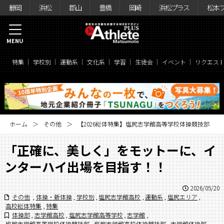
静岡
浜松
郡山
豊橋
岡崎
浜松プラス
松本
MENU
特集
学校別
運動系
文化系
学習
生徒会
イベント
リクエス
ホーム
その他
【2026総体特集】塩尻志学館高等学校体操競技部
「正確に、美しく」をモットーに、イ
ンターハイ出場を目指す！！
2026/05/20
その他
,
体操・新体操
,
学校別
,
塩尻志学館高校
,
運動系
,
塩尻エリア
,
高校総体特集
,
特集
体操部
,
志学館高校
,
塩尻志学館高等学校
,
志学館
,
塩尻志学館高等学校体操競技部
,
塩尻志学館高校体操競技部
,
志学館体操部
,