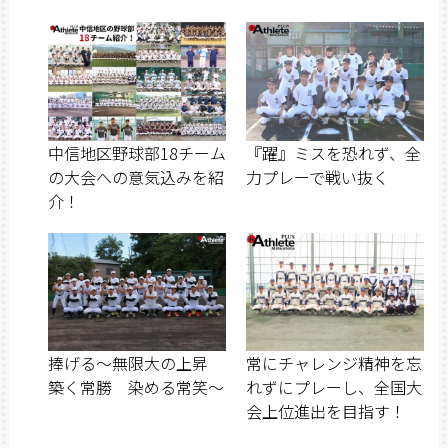
中信地区野球部18チーム
『躍』ミスを恐れず、全
の大会への意気込みを紹
力プレーで戦い抜く
介！
捧げる～無限大の上昇
常にチャレンジ精神を忘
築く常勝 染める常笑～
れずにプレーし、全国大
会上位進出を目指す！