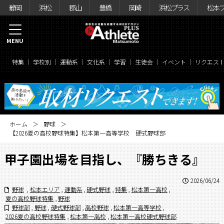
静岡
浜松
郡山
豊橋
岡崎
浜松プラス
松本
MENU
特集
学校別
運動系
文化系
学習
生徒会
イベント
リクエス
ホーム
野球
【2026夏の高校野球特集】松本第一高等学校 硬式野球部
甲子園出場を目指し、『勝ちきる』
2026/06/24
野球
,
松本エリア
,
運動系
,
硬式野球
,
特集
,
松本第一高校
,
夏の高校野球特集
,
野球
野球部
,
野球
,
硬式野球部
,
高校野球
,
松本第一高等学校
,
2026夏の高校野球特集
,
松本第一高校
,
松本第一高校硬式野球部