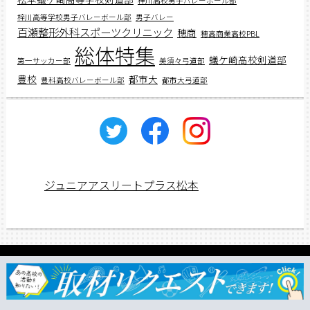
梓川高校男子バレーボール部
梓川高等学校男子バレーボール部
男子バレー
百瀬整形外科スポーツクリニック
穂商
穂高商業高校PBL
総体特集
蟻ケ崎高校剣道部
第一サッカー部
美須々弓道部
豊校
都市大
豊科高校バレーボール部
都市大弓道部
ジュニアアスリートプラス松本