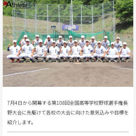
7
月4
日から開幕する第
108
回全国高等学校野球選手権長
野大会に先駆けて各校の大会に向けた意気込みや目標を
紹介します。