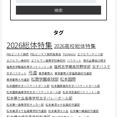
索:
検索
タグ
2026総体特集
2026高校総体特集
PBLビジネス探究
PBLビジネス探究発表会
TSUNAGU
エクセランテニス部
エクセラン美術科
エクセラン高等学校美術科
バスケット
地元企業紹介冊子
塩尻志学館高校野球部
女子バスケ
塩尻志学館高校男子バドミントン部
弓道
女子バスケット
東京都市大
東京都市大学塩尻高校弓道部
松商学園卓球部
松本国際
東京都市大弓道部
松本国際女子バスケットボール部
松本国際高校女子バスケットボール部
松本国際高等学校女子バスケットボール部
松本深志高校バドミントン部
松本県ケ丘高等学校女子バレーボール部
松本第一高等学校サッカー部
松本美須々ケ丘高校弓道部
松本美須々ケ丘高等学校弓道部
松本美須々ヶ丘
松本蟻ケ崎高校弓道部
松本蟻ケ崎高等学校剣道部