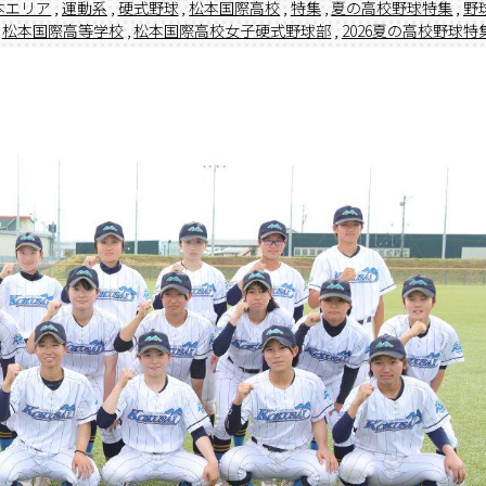
本エリア
,
運動系
,
硬式野球
,
松本国際高校
,
特集
,
夏の高校野球特集
,
野
松本国際高等学校
,
松本国際高校女子硬式野球部
,
2026夏の高校野球特