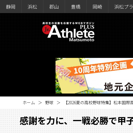
静岡
浜松
郡山
豊橋
岡崎
浜松プ
ホーム
野球
【2026夏の高校野球特集】松本国
感謝を力に、一戦必勝で甲