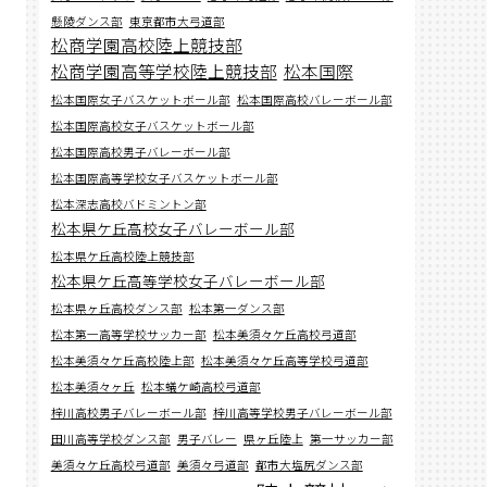
懸陵ダンス部
東京都市大弓道部
松商学園高校陸上競技部
松商学園高等学校陸上競技部
松本国際
松本国際女子バスケットボール部
松本国際高校バレーボール部
松本国際高校女子バスケットボール部
松本国際高校男子バレーボール部
松本国際高等学校女子バスケットボール部
松本深志高校バドミントン部
松本県ケ丘高校女子バレーボール部
松本県ケ丘高校陸上競技部
松本県ケ丘高等学校女子バレーボール部
松本県ヶ丘高校ダンス部
松本第一ダンス部
松本第一高等学校サッカー部
松本美須々ケ丘高校弓道部
松本美須々ケ丘高校陸上部
松本美須々ケ丘高等学校弓道部
松本美須々ヶ丘
松本蟻ケ崎高校弓道部
梓川高校男子バレーボール部
梓川高等学校男子バレーボール部
田川高等学校ダンス部
男子バレー
県ヶ丘陸上
第一サッカー部
美須々ケ丘高校弓道部
美須々弓道部
都市大塩尻ダンス部