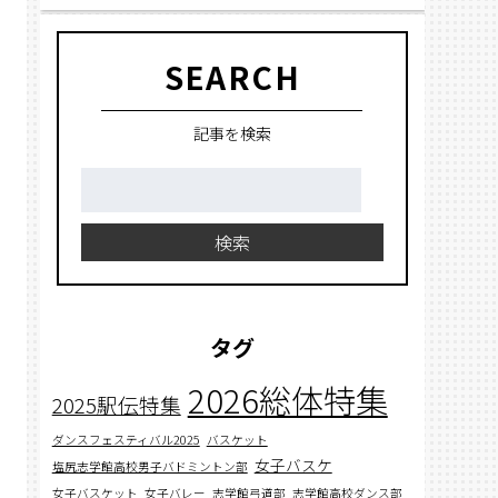
SEARCH
記事を検索
検
索:
検索
タグ
2026総体特集
2025駅伝特集
ダンスフェスティバル2025
バスケット
女子バスケ
塩尻志学館高校男子バドミントン部
女子バスケット
女子バレー
志学館弓道部
志学館高校ダンス部