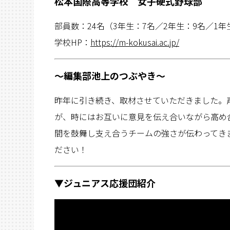
松本国際高等学校 女子硬式野球部
部員数：24名（3年生：7名／2年生：9名／1年
学校HP：
https://m-kokusai.ac.jp/
〜編集部池上のつぶやき〜
昨年に引き続き、取材させていただきました。
が、時にはお互いに意見を伝え合いながら高め
間を鼓舞し支え合うチームの強さが伝わってき
ださい！
▼ジュニアス応援団紹介