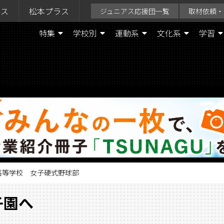
ラス
松本プラス
ジュニアス応援団一覧
取材依頼・
特集
学校別
運動系
文化系
学習
際高等学校 女子硬式野球部
子園へ