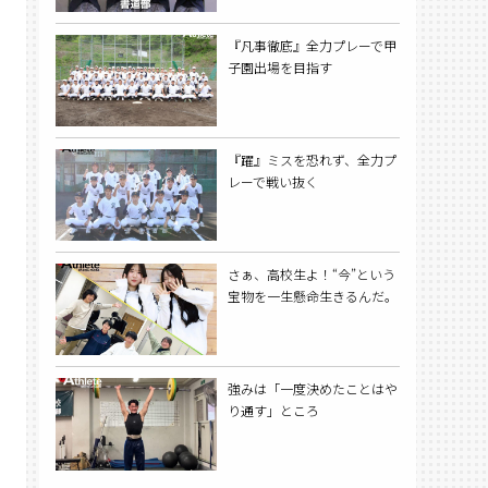
『凡事徹底』全力プレーで甲
子園出場を目指す
『躍』ミスを恐れず、全力プ
レーで戦い抜く
さぁ、高校生よ！“今”という
宝物を一生懸命生きるんだ。
強みは「一度決めたことはや
り通す」ところ