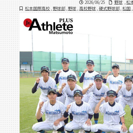
2026/06/25
野球
,
松
松本国際高校
,
野球部
,
野球
,
高校野球
,
硬式野球部
,
松国
,