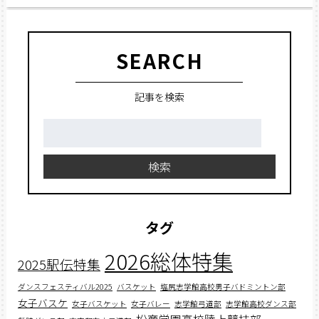
SEARCH
記事を検索
検
索:
検索
タグ
2026総体特集
2025駅伝特集
ダンスフェスティバル2025
バスケット
塩尻志学館高校男子バドミントン部
女子バスケ
女子バスケット
女子バレー
志学館弓道部
志学館高校ダンス部
松商学園高校陸上競技部