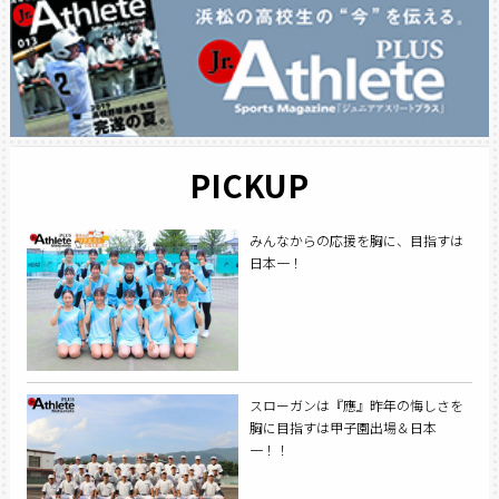
PICKUP
みんなからの応援を胸に、目指すは
日本一！
スローガンは『應』昨年の悔しさを
胸に目指すは甲子園出場＆日本
一！！