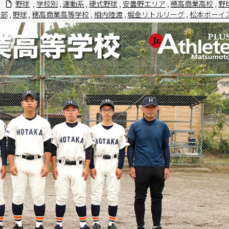
野球
,
学校別
,
運動系
,
硬式野球
,
安曇野エリア
,
穂高商業高校
,
野
球部
,
野球
,
穂高商業高等学校
,
相内陸渡
,
堀金リトルリーグ
,
松本ボーイ