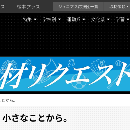
ラス
松本プラス
ジュニアス応援団一覧
取材依頼・
特集
学校別
運動系
文化系
学習
ことから。
、小さなことから。