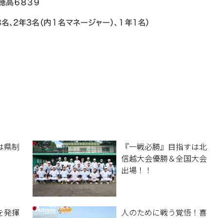
は県制
『一戦必勝』目指すは北
信越大会優勝＆全国大会
出場！！
を発揮
人のために戦う覚悟！喜