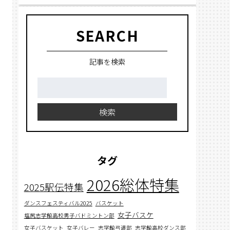
SEARCH
記事を検索
検
索:
検索
タグ
2026総体特集
2025駅伝特集
ダンスフェスティバル2025
バスケット
女子バスケ
塩尻志学館高校男子バドミントン部
女子バスケット
女子バレー
志学館弓道部
志学館高校ダンス部