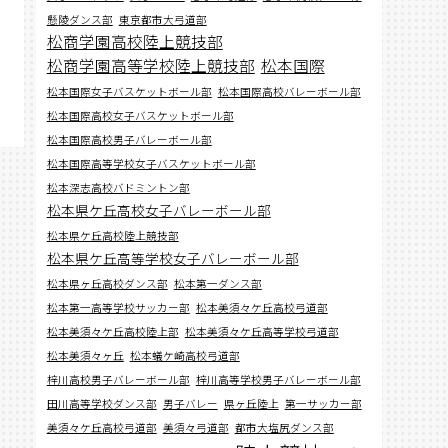
懸陵ダンス部
東京都市大弓道部
松商学園高校陸上競技部
松商学園高等学校陸上競技部
松本国際
松本国際女子バスケットボール部
松本国際高校バレーボール部
松本国際高校女子バスケットボール部
松本国際高校男子バレーボール部
松本国際高等学校女子バスケットボール部
松本深志高校バドミントン部
松本県ケ丘高校女子バレーボール部
松本県ケ丘高校陸上競技部
松本県ケ丘高等学校女子バレーボール部
松本県ヶ丘高校ダンス部
松本第一ダンス部
松本第一高等学校サッカー部
松本美須々ケ丘高校弓道部
松本美須々ケ丘高校陸上部
松本美須々ケ丘高等学校弓道部
松本美須々ヶ丘
松本蟻ケ崎高校弓道部
梓川高校男子バレーボール部
梓川高等学校男子バレーボール部
田川高等学校ダンス部
男子バレー
県ヶ丘陸上
第一サッカー部
美須々ケ丘高校弓道部
美須々弓道部
都市大塩尻ダンス部