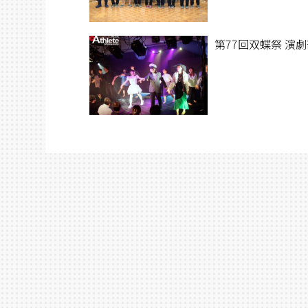
第77回双蝶祭 演