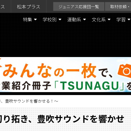
ラス
松本プラス
ジュニアス応援団一覧
取材依頼・
特集
学校別
運動系
文化系
学習
き、豊吹サウンドを響かせる！～
切り拓き、豊吹サウンドを響かせ