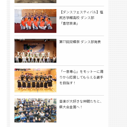
【ダンスフェスティバル】塩
尻志学館高校 ダンス部
「喜怒哀楽」
第77回双蝶祭 ダンス部発表
「一意専心」をモットーに周
りから応援してもらえる選手
を目指す！
音楽が大好きな仲間たちと、
県大会金賞へ！