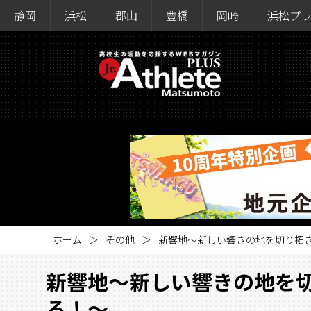
静岡
浜松
郡山
豊橋
岡崎
浜松プ
ホーム
その他
新響地～新しい響きの地を切り拓
新響地～新しい響きの地を
る！～