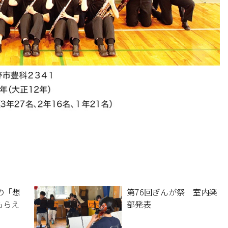
の「想
第76回ぎんが祭 室内楽
もらえ
部発表