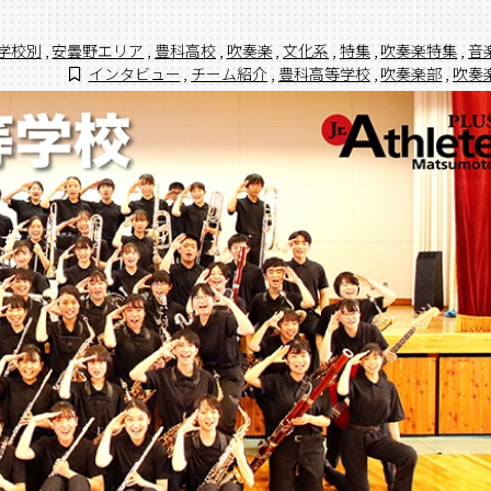
学校別
,
安曇野エリア
,
豊科高校
,
吹奏楽
,
文化系
,
特集
,
吹奏楽特集
,
音
インタビュー
,
チーム紹介
,
豊科高等学校
,
吹奏楽部
,
吹奏