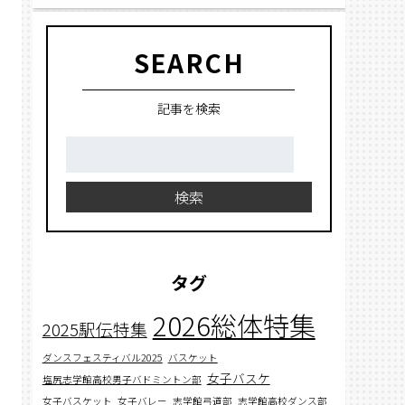
SEARCH
記事を検索
検
索:
検索
タグ
2026総体特集
2025駅伝特集
ダンスフェスティバル2025
バスケット
女子バスケ
塩尻志学館高校男子バドミントン部
女子バスケット
女子バレー
志学館弓道部
志学館高校ダンス部