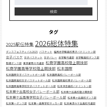
索:
検索
タグ
2026総体特集
2025駅伝特集
ダンスフェスティバル2025
バスケット
塩尻志学館高校男子バドミントン部
女子バスケ
女子バスケット
女子バレー
志学館弓道部
志学館高校ダンス部
松商学園高校陸上競技部
懸陵ダンス部
東京都市大弓道部
松商学園高等学校陸上競技部
松本国際
松本国際女子バスケットボール部
松本国際高校バレーボール部
松本国際高校女子バスケットボール部
松本国際高校男子バレーボール部
松本国際高等学校女子バスケットボール部
松本深志高校バドミントン部
松本県ケ丘高校女子バレーボール部
松本県ケ丘高校陸上競技部
松本県ケ丘高等学校女子バレーボール部
松本県ヶ丘高校ダンス部
松本第一ダンス部
松本第一高等学校サッカー部
松本美須々ケ丘高校弓道部