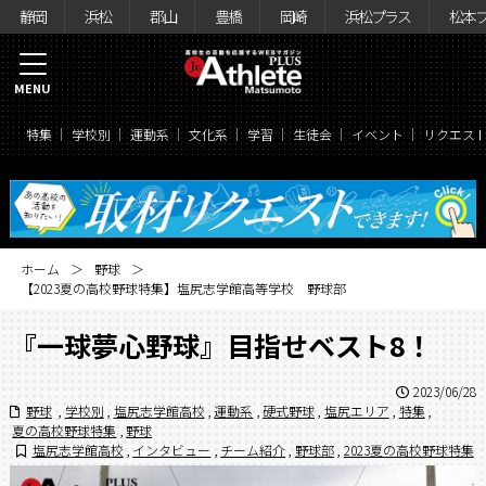
静岡
浜松
郡山
豊橋
岡崎
浜松プラス
松本
MENU
特集
学校別
運動系
文化系
学習
生徒会
イベント
リクエス
ホーム
野球
【2023夏の高校野球特集】塩尻志学館高等学校 野球部
『一球夢心野球』目指せベスト8！
2023/06/28
野球
,
学校別
,
塩尻志学館高校
,
運動系
,
硬式野球
,
塩尻エリア
,
特集
,
夏の高校野球特集
,
野球
塩尻志学館高校
,
インタビュー
,
チーム紹介
,
野球部
,
2023夏の高校野球特集