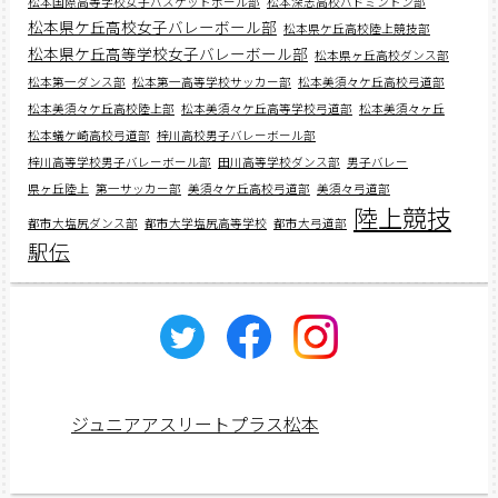
松本国際高等学校女子バスケットボール部
松本深志高校バドミントン部
松本県ケ丘高校女子バレーボール部
松本県ケ丘高校陸上競技部
松本県ケ丘高等学校女子バレーボール部
松本県ヶ丘高校ダンス部
松本第一ダンス部
松本第一高等学校サッカー部
松本美須々ケ丘高校弓道部
松本美須々ケ丘高校陸上部
松本美須々ケ丘高等学校弓道部
松本美須々ヶ丘
松本蟻ケ崎高校弓道部
梓川高校男子バレーボール部
梓川高等学校男子バレーボール部
田川高等学校ダンス部
男子バレー
県ヶ丘陸上
第一サッカー部
美須々ケ丘高校弓道部
美須々弓道部
陸上競技
都市大塩尻ダンス部
都市大学塩尻高等学校
都市大弓道部
駅伝
ジュニアアスリートプラス松本