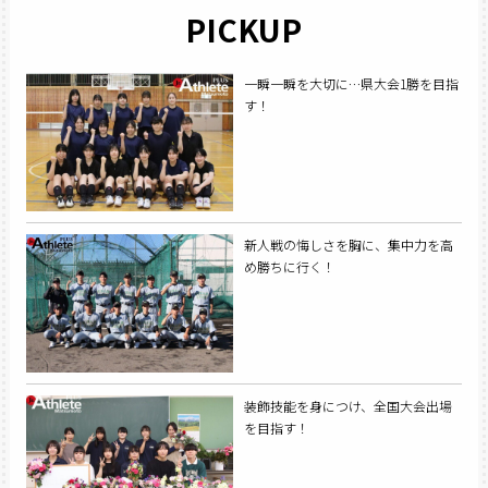
PICKUP
一瞬一瞬を大切に…県大会1勝を目指
す！
新人戦の悔しさを胸に、集中力を高
め勝ちに行く！
装飾技能を身につけ、全国大会出場
を目指す！