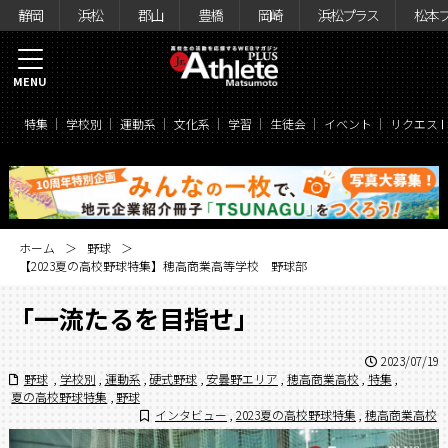
静岡
浜松
郡山
豊橋
岡崎
浜松プラス
松本
MENU
特集
学校別
運動系
文化系
学習
生徒会
イベント
リクエス
ホーム
野球
【2023夏の高校野球特集】穂高商業高等学校 野球部
「一流たるを目指せ」
2023/07/19
野球
,
学校別
,
運動系
,
硬式野球
,
安曇野エリア
,
穂高商業高校
,
特集
,
夏の高校野球特集
,
野球
インタビュー
,
2023夏の高校野球特集
,
穂高商業高校