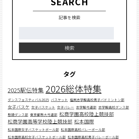
SEARCH
記事を検索
検
索:
検索
タグ
2026総体特集
2025駅伝特集
ダンスフェスティバル2025
バスケット
塩尻志学館高校男子バドミントン部
女子バスケ
女子バスケット
女子バレー
志学館弓道部
志学館高校ダンス部
松商学園高校陸上競技部
懸陵ダンス部
東京都市大弓道部
松商学園高等学校陸上競技部
松本国際
松本国際女子バスケットボール部
松本国際高校バレーボール部
松本国際高校女子バスケットボール部
松本国際高校男子バレーボール部