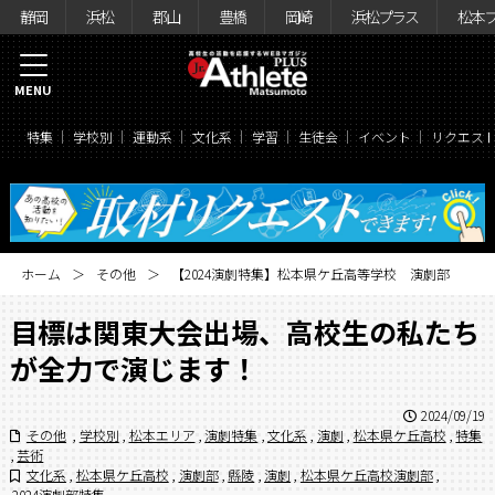
静岡
浜松
郡山
豊橋
岡崎
浜松プラス
松本
MENU
特集
学校別
運動系
文化系
学習
生徒会
イベント
リクエス
ホーム
その他
【2024演劇特集】松本県ケ丘高等学校 演劇部
目標は関東大会出場、高校生の私たち
が全力で演じます！
2024/09/19
その他
,
学校別
,
松本エリア
,
演劇特集
,
文化系
,
演劇
,
松本県ケ丘高校
,
特集
,
芸術
文化系
,
松本県ケ丘高校
,
演劇部
,
縣陵
,
演劇
,
松本県ケ丘高校演劇部
,
2024演劇部特集