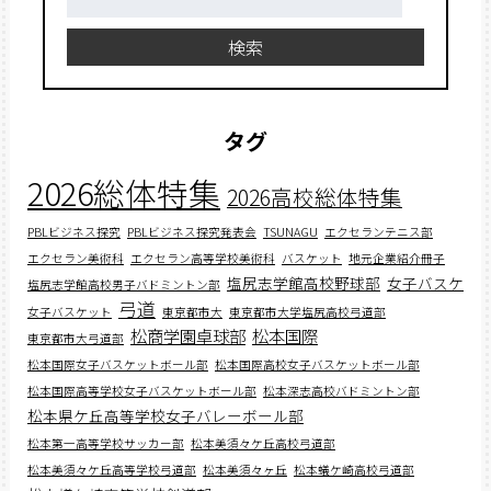
索:
検索
タグ
2026総体特集
2026高校総体特集
PBLビジネス探究
PBLビジネス探究発表会
TSUNAGU
エクセランテニス部
エクセラン美術科
エクセラン高等学校美術科
バスケット
地元企業紹介冊子
塩尻志学館高校野球部
女子バスケ
塩尻志学館高校男子バドミントン部
弓道
女子バスケット
東京都市大
東京都市大学塩尻高校弓道部
松商学園卓球部
松本国際
東京都市大弓道部
松本国際女子バスケットボール部
松本国際高校女子バスケットボール部
松本国際高等学校女子バスケットボール部
松本深志高校バドミントン部
松本県ケ丘高等学校女子バレーボール部
松本第一高等学校サッカー部
松本美須々ケ丘高校弓道部
松本美須々ケ丘高等学校弓道部
松本美須々ヶ丘
松本蟻ケ崎高校弓道部