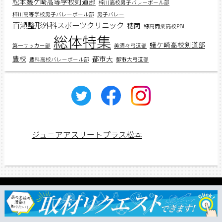
松本蟻ケ崎高等学校剣道部
梓川高校男子バレーボール部
梓川高等学校男子バレーボール部
男子バレー
百瀬整形外科スポーツクリニック
穂商
穂高商業高校PBL
総体特集
蟻ケ崎高校剣道部
第一サッカー部
美須々弓道部
豊校
都市大
豊科高校バレーボール部
都市大弓道部
ジュニアアスリートプラス松本