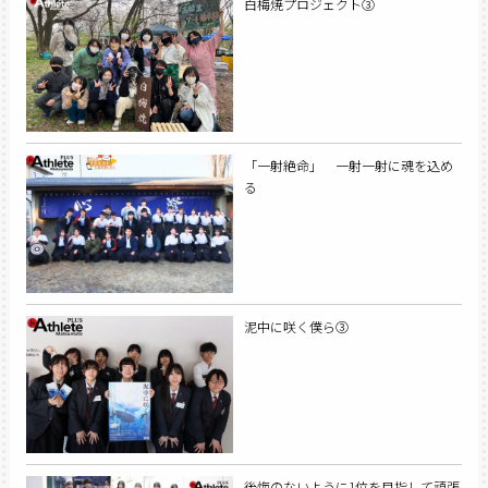
白梅焼プロジェクト③
「一射絶命」 一射一射に魂を込め
る
泥中に咲く僕ら③
後悔のないように1位を目指して頑張