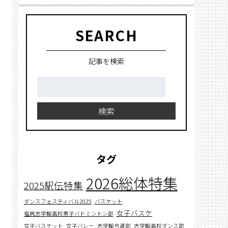
SEARCH
記事を検索
検
索:
検索
タグ
2026総体特集
2025駅伝特集
ダンスフェスティバル2025
バスケット
女子バスケ
塩尻志学館高校男子バドミントン部
女子バスケット
女子バレー
志学館弓道部
志学館高校ダンス部