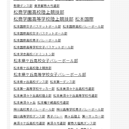
懸陵ダンス部
東京都市大弓道部
松商学園高校陸上競技部
松商学園高等学校陸上競技部
松本国際
松本国際女子バスケットボール部
松本国際高校バレーボール部
松本国際高校女子バスケットボール部
松本国際高校男子バレーボール部
松本国際高等学校女子バスケットボール部
松本深志高校バドミントン部
松本県ケ丘高校女子バレーボール部
松本県ケ丘高校陸上競技部
松本県ケ丘高等学校女子バレーボール部
松本県ヶ丘高校ダンス部
松本第一ダンス部
松本第一高等学校サッカー部
松本美須々ケ丘高校弓道部
松本美須々ケ丘高校陸上部
松本美須々ケ丘高等学校弓道部
松本美須々ヶ丘
松本蟻ケ崎高校弓道部
梓川高校男子バレーボール部
梓川高等学校男子バレーボール部
田川高等学校ダンス部
男子バレー
県ヶ丘陸上
第一サッカー部
美須々ケ丘高校弓道部
美須々弓道部
都市大塩尻ダンス部