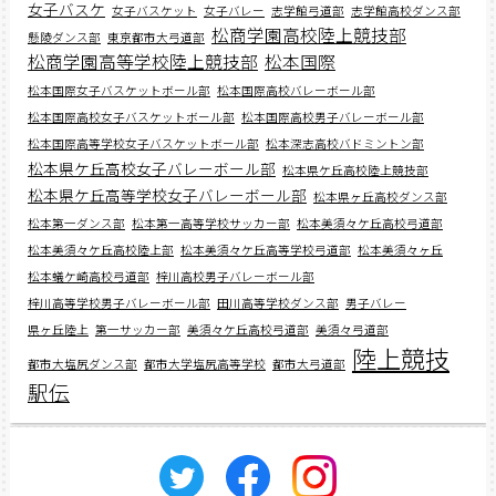
女子バスケ
女子バスケット
女子バレー
志学館弓道部
志学館高校ダンス部
松商学園高校陸上競技部
懸陵ダンス部
東京都市大弓道部
松商学園高等学校陸上競技部
松本国際
松本国際女子バスケットボール部
松本国際高校バレーボール部
松本国際高校女子バスケットボール部
松本国際高校男子バレーボール部
松本国際高等学校女子バスケットボール部
松本深志高校バドミントン部
松本県ケ丘高校女子バレーボール部
松本県ケ丘高校陸上競技部
松本県ケ丘高等学校女子バレーボール部
松本県ヶ丘高校ダンス部
松本第一ダンス部
松本第一高等学校サッカー部
松本美須々ケ丘高校弓道部
松本美須々ケ丘高校陸上部
松本美須々ケ丘高等学校弓道部
松本美須々ヶ丘
松本蟻ケ崎高校弓道部
梓川高校男子バレーボール部
梓川高等学校男子バレーボール部
田川高等学校ダンス部
男子バレー
県ヶ丘陸上
第一サッカー部
美須々ケ丘高校弓道部
美須々弓道部
陸上競技
都市大塩尻ダンス部
都市大学塩尻高等学校
都市大弓道部
駅伝