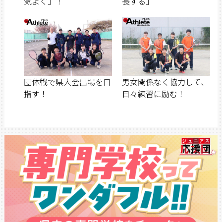
気よく」！
長する」
団体戦で県大会出場を目
男女関係なく協力して、
指す！
日々練習に励む！