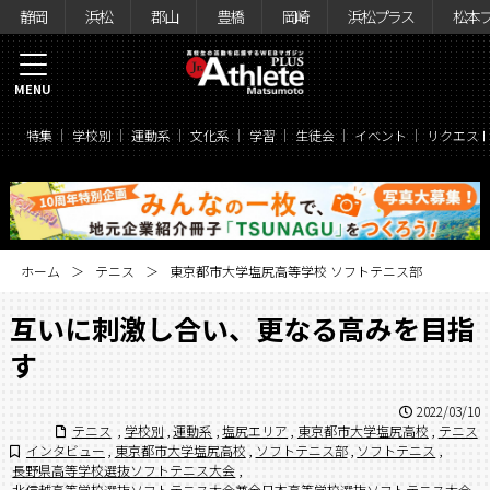
静岡
浜松
郡山
豊橋
岡崎
浜松プラス
松本
MENU
特集
学校別
運動系
文化系
学習
生徒会
イベント
リクエス
ホーム
テニス
東京都市大学塩尻高等学校 ソフトテニス部
互いに刺激し合い、更なる高みを目指
す
2022/03/10
テニス
,
学校別
,
運動系
,
塩尻エリア
,
東京都市大学塩尻高校
,
テニス
インタビュー
,
東京都市大学塩尻高校
,
ソフトテニス部
,
ソフトテニス
,
長野県高等学校選抜ソフトテニス大会
,
北信越高等学校選抜ソフトテニス大会兼全日本高等学校選抜ソフトテニス大会