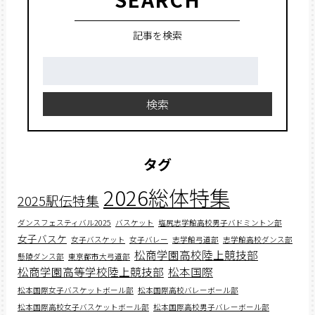
記事を検索
検
索:
検索
タグ
2026総体特集
2025駅伝特集
ダンスフェスティバル2025
バスケット
塩尻志学館高校男子バドミントン部
女子バスケ
女子バスケット
女子バレー
志学館弓道部
志学館高校ダンス部
松商学園高校陸上競技部
懸陵ダンス部
東京都市大弓道部
松商学園高等学校陸上競技部
松本国際
松本国際女子バスケットボール部
松本国際高校バレーボール部
松本国際高校女子バスケットボール部
松本国際高校男子バレーボール部