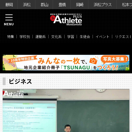
静岡
浜松
郡山
豊橋
岡崎
浜松プラス
松本
MENU
特集
学校別
運動系
文化系
学習
生徒会
イベント
リクエス
ビジネス