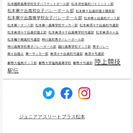
松本国際高等学校女子バスケットボール部
松本深志高校バドミントン部
松本県ケ丘高校女子バレーボール部
松本県ケ丘高校陸上競技部
松本県ケ丘高等学校女子バレーボール部
松本県ヶ丘高校ダンス部
松本第一ダンス部
松本第一高等学校サッカー部
松本美須々ケ丘高校弓道部
松本美須々ケ丘高校陸上部
松本美須々ケ丘高等学校弓道部
松本美須々ヶ丘
松本蟻ケ崎高校弓道部
梓川高校男子バレーボール部
梓川高等学校男子バレーボール部
田川高等学校ダンス部
男子バレー
県ヶ丘陸上
第一サッカー部
美須々ケ丘高校弓道部
美須々弓道部
陸上競技
都市大塩尻ダンス部
都市大学塩尻高等学校
都市大弓道部
駅伝
ジュニアアスリートプラス松本