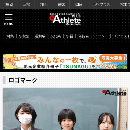
静岡
浜松
郡山
豊橋
岡崎
浜松プラス
松本
MENU
特集
学校別
運動系
文化系
学習
生徒会
イベント
リクエス
ロゴマーク