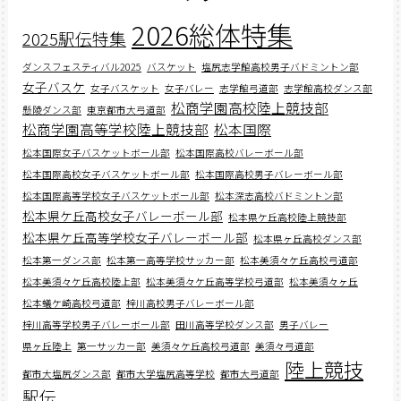
2026総体特集
2025駅伝特集
ダンスフェスティバル2025
バスケット
塩尻志学館高校男子バドミントン部
女子バスケ
女子バスケット
女子バレー
志学館弓道部
志学館高校ダンス部
松商学園高校陸上競技部
懸陵ダンス部
東京都市大弓道部
松商学園高等学校陸上競技部
松本国際
松本国際女子バスケットボール部
松本国際高校バレーボール部
松本国際高校女子バスケットボール部
松本国際高校男子バレーボール部
松本国際高等学校女子バスケットボール部
松本深志高校バドミントン部
松本県ケ丘高校女子バレーボール部
松本県ケ丘高校陸上競技部
松本県ケ丘高等学校女子バレーボール部
松本県ヶ丘高校ダンス部
松本第一ダンス部
松本第一高等学校サッカー部
松本美須々ケ丘高校弓道部
松本美須々ケ丘高校陸上部
松本美須々ケ丘高等学校弓道部
松本美須々ヶ丘
松本蟻ケ崎高校弓道部
梓川高校男子バレーボール部
梓川高等学校男子バレーボール部
田川高等学校ダンス部
男子バレー
県ヶ丘陸上
第一サッカー部
美須々ケ丘高校弓道部
美須々弓道部
陸上競技
都市大塩尻ダンス部
都市大学塩尻高等学校
都市大弓道部
駅伝