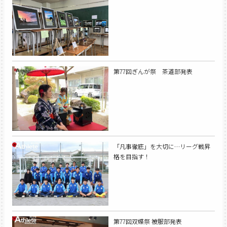
第77回ぎんが祭 茶道部発表
「凡事徹底」を大切に…リーグ戦昇
格を目指す！
第77回双蝶祭 被服部発表