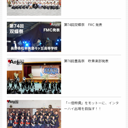
第74回双蝶祭 FMC 発表
第76回豊高祭 吹奏楽部発表
「一燈照偶」をモットーに、インタ
ーハイ出場を目指す！！