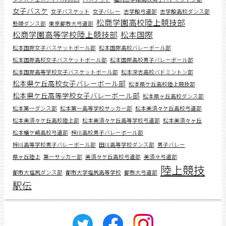
女子バスケ
女子バスケット
女子バレー
志学館弓道部
志学館高校ダンス部
松商学園高校陸上競技部
懸陵ダンス部
東京都市大弓道部
松商学園高等学校陸上競技部
松本国際
松本国際女子バスケットボール部
松本国際高校バレーボール部
松本国際高校女子バスケットボール部
松本国際高校男子バレーボール部
松本国際高等学校女子バスケットボール部
松本深志高校バドミントン部
松本県ケ丘高校女子バレーボール部
松本県ケ丘高校陸上競技部
松本県ケ丘高等学校女子バレーボール部
松本県ヶ丘高校ダンス部
松本第一ダンス部
松本第一高等学校サッカー部
松本美須々ケ丘高校弓道部
松本美須々ケ丘高校陸上部
松本美須々ケ丘高等学校弓道部
松本美須々ヶ丘
松本蟻ケ崎高校弓道部
梓川高校男子バレーボール部
梓川高等学校男子バレーボール部
田川高等学校ダンス部
男子バレー
県ヶ丘陸上
第一サッカー部
美須々ケ丘高校弓道部
美須々弓道部
陸上競技
都市大塩尻ダンス部
都市大学塩尻高等学校
都市大弓道部
駅伝