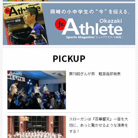
PICKUP
第76回ぎんが祭 軽音岳部発表
スローガンは『百華響天』一音を大
切に、あっと驚かせるような演奏を
する！