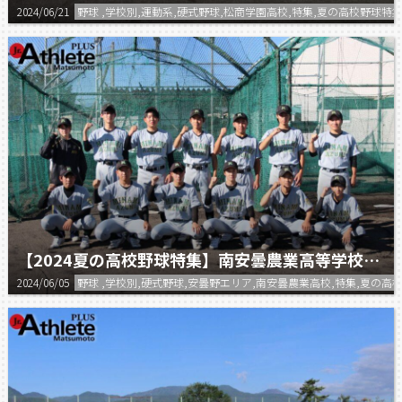
2024/06/21
野球 ,学校別,運動系,硬式野球,松商学園高校,特集,夏の高校野球特集
【2024夏の高校野球特集】南安曇農業高等学校 野球部
2024/06/05
野球 ,学校別,硬式野球,安曇野エリア,南安曇農業高校,特集,夏の高