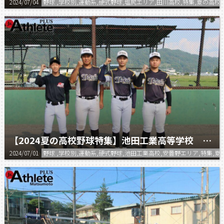
2024/07/04
野球 ,学校別,運動系,硬式野球,塩尻エリア,田川高校,特集,夏の高校
【2024夏の高校野球特集】池田工業高等学校 野球部
2024/07/01
野球 ,学校別,運動系,硬式野球,池田工業高校,安曇野エリア,特集,