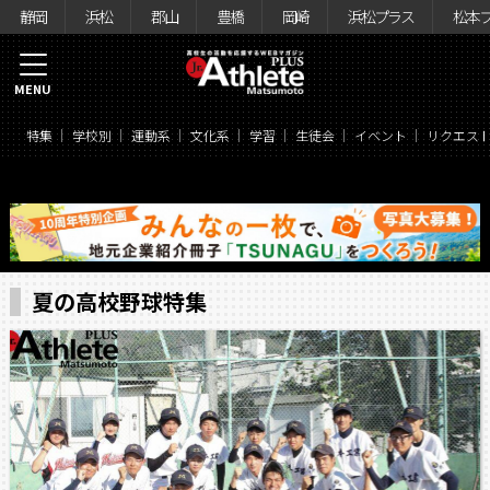
静岡
浜松
郡山
豊橋
岡崎
浜松プラス
松本
MENU
特集
学校別
運動系
文化系
学習
生徒会
イベント
リクエス
夏の高校野球特集