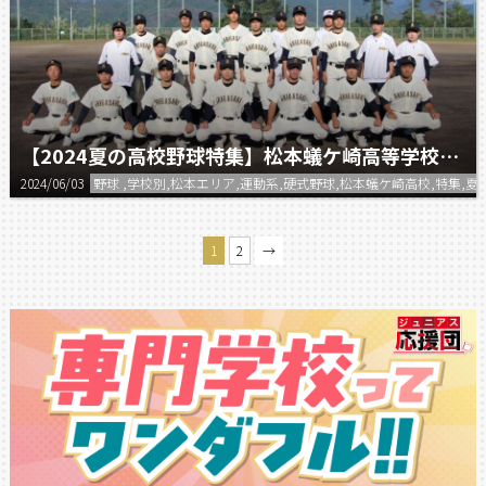
【2024夏の高校野球特集】松本蟻ケ崎高等学校 野球部
2024/06/03
野球 ,学校別,松本エリア,運動系,硬式野球,松本蟻ケ崎高校,特集,
1
2
→