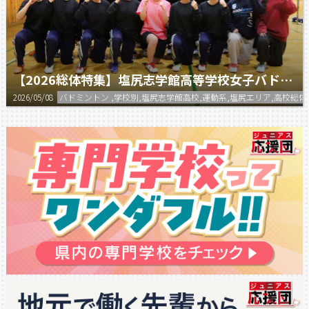
【2026総体特集】塩尻志学館高等学校女子バドミントン部
2026/05/08
バドミントン ,学校別,塩尻志学館高校,運動系,塩尻エリア,高校総体