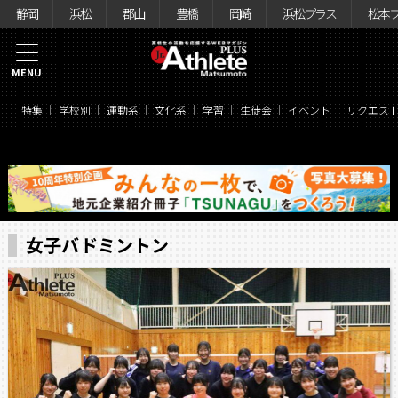
静岡
浜松
郡山
豊橋
岡崎
浜松プラス
松本
MENU
特集
学校別
運動系
文化系
学習
生徒会
イベント
リクエス
女子バドミントン