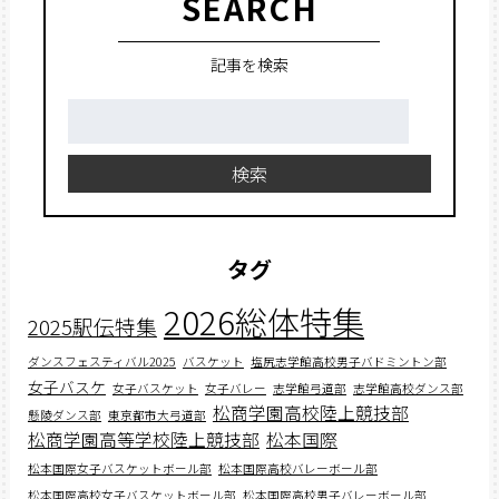
SEARCH
記事を検索
検
索:
検索
タグ
2026総体特集
2025駅伝特集
ダンスフェスティバル2025
バスケット
塩尻志学館高校男子バドミントン部
女子バスケ
女子バスケット
女子バレー
志学館弓道部
志学館高校ダンス部
松商学園高校陸上競技部
懸陵ダンス部
東京都市大弓道部
松商学園高等学校陸上競技部
松本国際
松本国際女子バスケットボール部
松本国際高校バレーボール部
松本国際高校女子バスケットボール部
松本国際高校男子バレーボール部