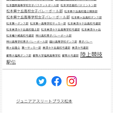
松本国際高等学校女子バスケットボール部
松本深志高校バドミントン部
松本県ケ丘高校女子バレーボール部
松本県ケ丘高校陸上競技部
松本県ケ丘高等学校女子バレーボール部
松本県ヶ丘高校ダンス部
松本第一ダンス部
松本第一高等学校サッカー部
松本美須々ケ丘高校弓道部
松本美須々ケ丘高校陸上部
松本美須々ケ丘高等学校弓道部
松本美須々ヶ丘
松本蟻ケ崎高校弓道部
梓川高校男子バレーボール部
梓川高等学校男子バレーボール部
田川高等学校ダンス部
男子バレー
県ヶ丘陸上
第一サッカー部
美須々ケ丘高校弓道部
美須々弓道部
陸上競技
都市大塩尻ダンス部
都市大学塩尻高等学校
都市大弓道部
駅伝
ジュニアアスリートプラス松本