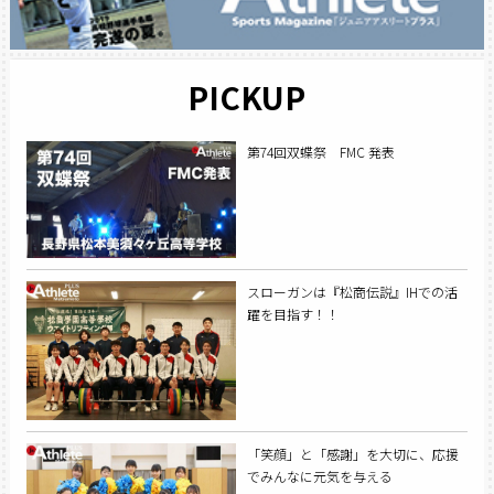
PICKUP
第74回双蝶祭 FMC 発表
スローガンは『松商伝説』IHでの活
躍を目指す！！
「笑顔」と「感謝」を大切に、応援
でみんなに元気を与える