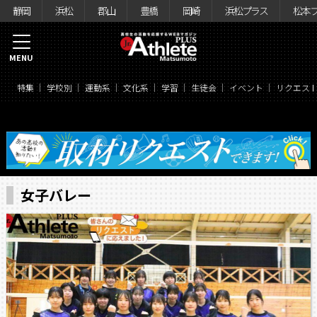
静岡
浜松
郡山
豊橋
岡崎
浜松プラス
松本
MENU
特集
学校別
運動系
文化系
学習
生徒会
イベント
リクエス
女子バレー