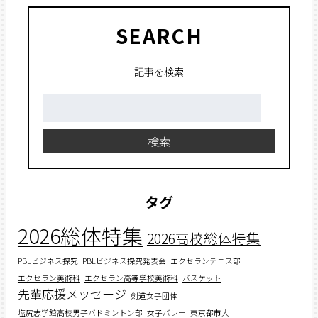
SEARCH
記事を検索
検
索:
検索
タグ
2026総体特集
2026高校総体特集
PBLビジネス探究
PBLビジネス探究発表会
エクセランテニス部
エクセラン美術科
エクセラン高等学校美術科
バスケット
先輩応援メッセージ
剣道女子団体
塩尻志学館高校男子バドミントン部
女子バレー
東京都市大