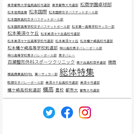
松商学園卓球部
東京都市大学塩尻高校弓道部
東京都市大弓道部
松本国際
松本信用金庫
松本国際女子バスケットボール部
松本国際高校女子バスケットボール部
松本国際高等学校女子バスケットボール部
松本第一高等学校サッカー部
松本美須々ケ丘
松本美須々ケ丘高校弓道部
松本美須々ケ丘高等学校弓道部
松本美須々ヶ丘
松本蟻ケ崎高校弓道部
松本蟻ケ崎高等学校剣道部
梓川高校男子バレーボール部
梓川高等学校男子バレーボール部
男子バレー
百瀬整形外科スポーツクリニック
穂商
県ケ丘高校空手道部
総体特集
穂高商業高校PBL
第一サッカー部
縣陵女子バレーボール部
美須々ケ丘高校弓道部
美須々弓道部
蟻高
蟻ケ崎高校剣道部
豊校
都市大
都市大弓道部