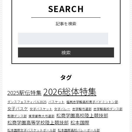
SEARCH
記事を検索
検
索:
検索
タグ
2026総体特集
2025駅伝特集
ダンスフェスティバル2025
バスケット
塩尻志学館高校男子バドミントン部
女子バスケ
女子バスケット
女子バレー
志学館弓道部
志学館高校ダンス部
松商学園高校陸上競技部
懸陵ダンス部
東京都市大弓道部
松商学園高等学校陸上競技部
松本国際
松本国際女子バスケットボール部
松本国際高校バレーボール部