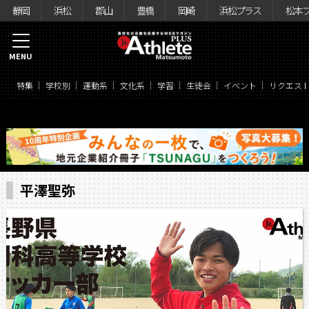
静岡
浜松
郡山
豊橋
岡崎
浜松プラス
松本
MENU
特集
学校別
運動系
文化系
学習
生徒会
イベント
リクエス
平澤聖弥