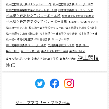
松本国際高校女子バスケットボール部
松本国際高校男子バレーボール部
松本国際高等学校女子バスケットボール部
松本深志高校バドミントン部
松本県ケ丘高校女子バレーボール部
松本県ケ丘高校陸上競技部
松本県ケ丘高等学校女子バレーボール部
松本県ヶ丘高校ダンス部
松本第一ダンス部
松本第一高等学校サッカー部
松本美須々ケ丘高校弓道部
松本美須々ケ丘高校陸上部
松本美須々ケ丘高等学校弓道部
松本美須々ヶ丘
松本蟻ケ崎高校弓道部
梓川高校男子バレーボール部
梓川高等学校男子バレーボール部
田川高等学校ダンス部
男子バレー
県ヶ丘陸上
第一サッカー部
美須々ケ丘高校弓道部
美須々弓道部
陸上競技
都市大塩尻ダンス部
都市大学塩尻高等学校
都市大弓道部
駅伝
ジュニアアスリートプラス松本