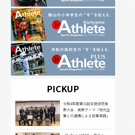
PICKUP
令和4年度第31回生徒研究発
表大会 発表テーマ「地元企
業との連携による授業実践」