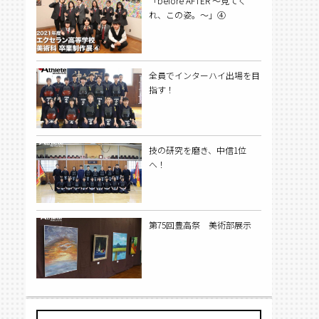
「before AFTER ～見てく
れ、この姿。～」④
全員でインターハイ出場を目
指す！
技の研究を磨き、中信1位
へ！
第75回豊高祭 美術部展示