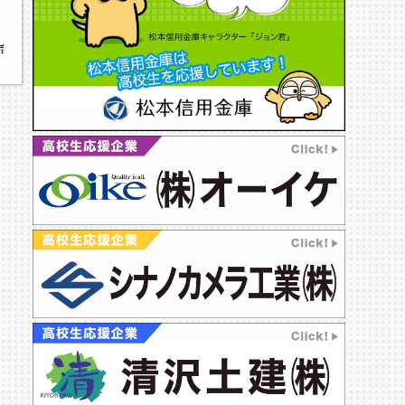
商学園高校,松商学園高校硬式野球部,2025夏の高校野球特集,松商野球,松商野球部,