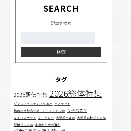
SEARCH
記事を検索
検
索:
検索
タグ
2026総体特集
2025駅伝特集
ダンスフェスティバル2025
バスケット
女子バスケ
塩尻志学館高校男子バドミントン部
女子バスケット
女子バレー
志学館弓道部
志学館高校ダンス部
懸陵ダンス部
東京都市大弓道部
松商学園高校陸上競技部