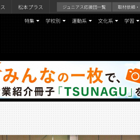
ラス
松本プラス
ジュニアス応援団一覧
取材依頼・
特集
学校別
運動系
文化系
学習