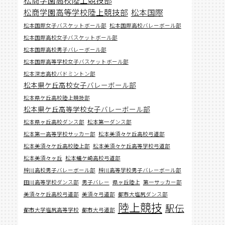
松商学園高等学校陸上競技部
松本国際
松本国際女子バスケットボール部
松本国際高校バレーボール部
松本国際高校女子バスケットボール部
松本国際高校男子バレーボール部
松本国際高等学校女子バスケットボール部
松本深志高校バドミントン部
松本県ケ丘高校女子バレーボール部
松本県ケ丘高校陸上競技部
松本県ケ丘高等学校女子バレーボール部
松本県ヶ丘高校ダンス部
松本第一ダンス部
松本第一高等学校サッカー部
松本美須々ケ丘高校弓道部
松本美須々ケ丘高校陸上部
松本美須々ケ丘高等学校弓道部
松本美須々ヶ丘
松本蟻ケ崎高校弓道部
梓川高校男子バレーボール部
梓川高等学校男子バレーボール部
田川高等学校ダンス部
男子バレー
県ヶ丘陸上
第一サッカー部
美須々ケ丘高校弓道部
美須々弓道部
都市大塩尻ダンス部
陸上競技
駅伝
都市大学塩尻高等学校
都市大弓道部