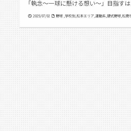
「執念～一球に懸ける想い～」目指すは
2025/07/02
野球 ,学校別,松本エリア,運動系,硬式野球,松