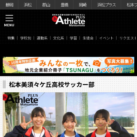
静岡
浜松
郡山
豊橋
岡崎
浜松プラス
松本
MENU
特集
学校別
運動系
文化系
学習
生徒会
イベント
リクエス
松本美須々ケ丘高校サッカー部