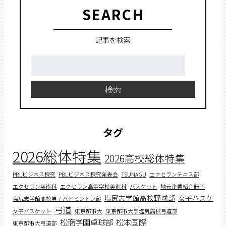
SEARCH
記事を検索
検
索:
検索
タグ
2026総体特集
2026高校総体特集
PBLビジネス探究
PBLビジネス探究発表会
TSUNAGU
エクセランテニス部
エクセラン美術科
エクセラン高等学校美術科
バスケット
地元企業紹介冊子
塩尻志学館高校野球部
女子バスケ
塩尻志学館高校男子バドミントン部
弓道
女子バスケット
東京都市大
東京都市大学塩尻高校弓道部
松商学園卓球部
松本国際
東京都市大弓道部