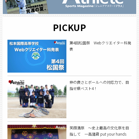
PICKUP
第4回松国祭 Webクリエイター科発
表
仲の良さとボールへの対応力で、目
指せ県ベスト4！
笑顔満祭 ～史上最高の文化祭を目
指して 一高諸君 put your hands