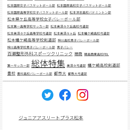
松本国際女子バスケットボール部
松本国際高校女子バスケットボール部
松本国際高等学校女子バスケットボール部
松本深志高校バドミントン部
松本県ケ丘高等学校女子バレーボール部
松本第一高等学校サッカー部
松本美須々ケ丘高校弓道部
松本美須々ケ丘高等学校弓道部
松本美須々ヶ丘
松本蟻ケ崎高校弓道部
松本蟻ケ崎高等学校剣道部
梓川高校男子バレーボール部
梓川高等学校男子バレーボール部
男子バレー
百瀬整形外科スポーツクリニック
穂商
穂高商業高校PBL
総体特集
蟻ケ崎高校剣道部
第一サッカー部
美須々弓道部
豊校
都市大
豊科高校バレーボール部
都市大弓道部
ジュニアアスリートプラス松本