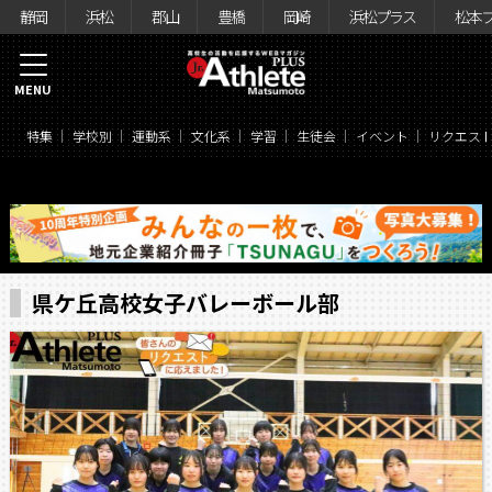
静岡
浜松
郡山
豊橋
岡崎
浜松プラス
松本
MENU
特集
学校別
運動系
文化系
学習
生徒会
イベント
リクエス
県ケ丘高校女子バレーボール部