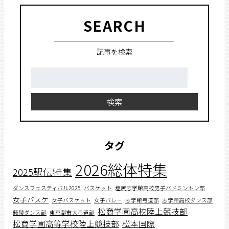
SEARCH
記事を検索
検
索:
検索
タグ
2026総体特集
2025駅伝特集
ダンスフェスティバル2025
バスケット
塩尻志学館高校男子バドミントン部
女子バスケ
女子バスケット
女子バレー
志学館弓道部
志学館高校ダンス部
松商学園高校陸上競技部
懸陵ダンス部
東京都市大弓道部
松商学園高等学校陸上競技部
松本国際