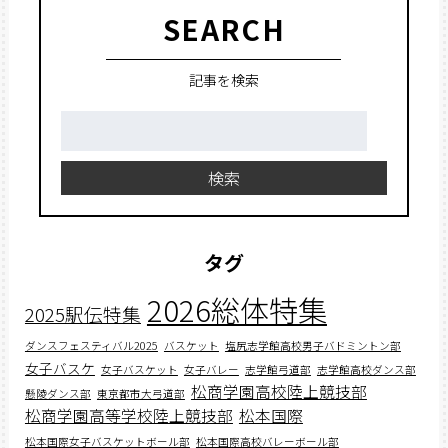
SEARCH
記事を検索
検
索:
検索
タグ
2026総体特集
2025駅伝特集
ダンスフェスティバル2025
バスケット
塩尻志学館高校男子バドミントン部
女子バスケ
女子バスケット
女子バレー
志学館弓道部
志学館高校ダンス部
松商学園高校陸上競技部
懸陵ダンス部
東京都市大弓道部
松商学園高等学校陸上競技部
松本国際
松本国際女子バスケットボール部
松本国際高校バレーボール部