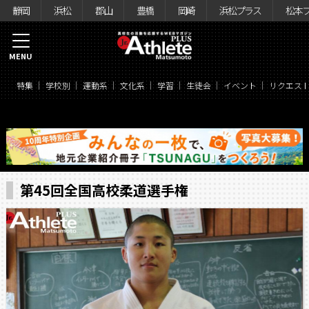
静岡
浜松
郡山
豊橋
岡崎
浜松プラス
松本
MENU
特集
学校別
運動系
文化系
学習
生徒会
イベント
リクエス
第45回全国高校柔道選手権