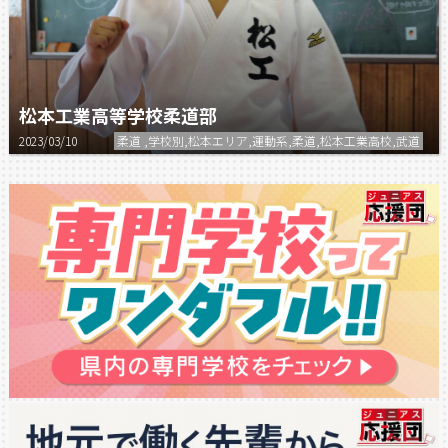
松本工業高等学校柔道部
2023/03/10
柔道 ,学校別,松本エリア,運動系,柔道,松本工業高校,武道