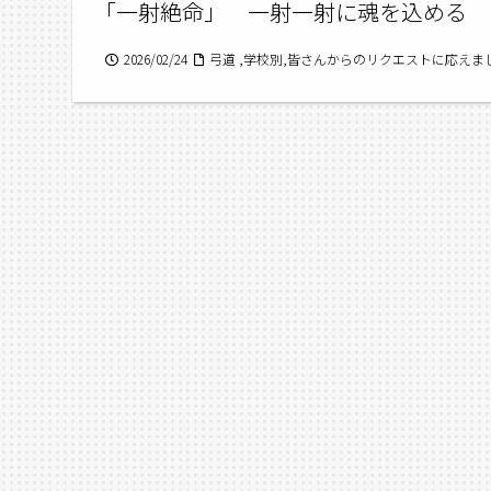
「一射絶命」 一射一射に魂を込める
2026/02/24
弓道 ,学校別,皆さんからのリクエストに応え