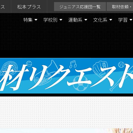
ラス
松本プラス
ジュニアス応援団一覧
取材依頼・
特集
学校別
運動系
文化系
学習