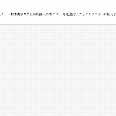
ました！〜松本美須々ケ丘高校編〜,松本エリア,弓道,皆さんからのリクエストに応えま