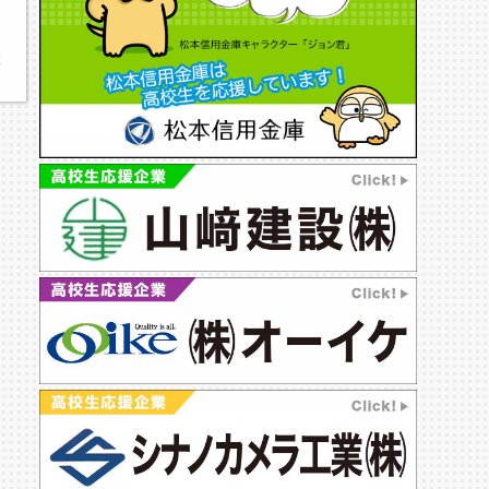
した！,武道,松本美須々ケ丘高校
弓道部,松本美須々ケ丘高校,美須々,松本美須