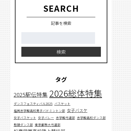
SEARCH
記事を検索
検
索:
検索
タグ
2026総体特集
2025駅伝特集
ダンスフェスティバル2025
バスケット
女子バスケ
塩尻志学館高校男子バドミントン部
女子バスケット
女子バレー
志学館弓道部
志学館高校ダンス部
懸陵ダンス部
東京都市大弓道部
松商学園高校陸上競技部