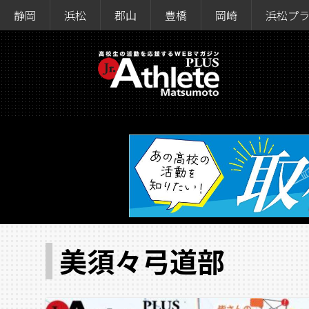
静岡
浜松
郡山
豊橋
岡崎
浜松プ
美須々弓道部