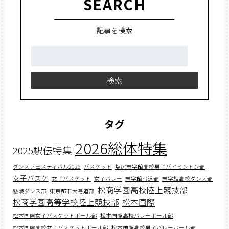
SEARCH
記事を検索
検
索:
検索
タグ
2026総体特集
2025駅伝特集
ダンスフェスティバル2025
バスケット
塩尻志学館高校男子バドミントン部
女子バスケ
女子バスケット
女子バレー
志学館弓道部
志学館高校ダンス部
松商学園高校陸上競技部
懸陵ダンス部
東京都市大弓道部
松商学園高等学校陸上競技部
松本国際
松本国際女子バスケットボール部
松本国際高校バレーボール部
松本国際高校女子バスケットボール部
松本国際高校男子バレーボール部