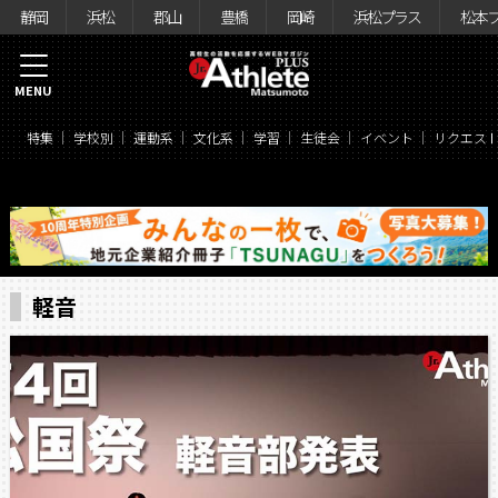
静岡
浜松
郡山
豊橋
岡崎
浜松プラス
松本
MENU
特集
学校別
運動系
文化系
学習
生徒会
イベント
リクエス
軽音