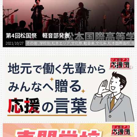
第4回松国祭 軽音部発表
2021/10/27
その他 ,学校別,松本エリア,文化祭,軽音楽,文化系,松本国際高校,生