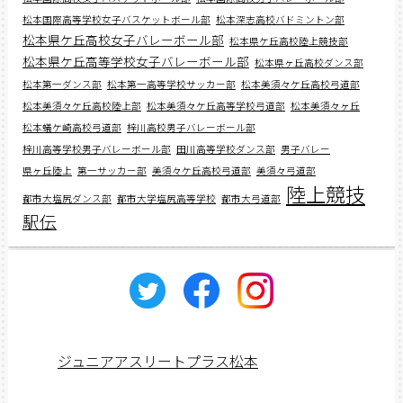
松本国際高等学校女子バスケットボール部
松本深志高校バドミントン部
松本県ケ丘高校女子バレーボール部
松本県ケ丘高校陸上競技部
松本県ケ丘高等学校女子バレーボール部
松本県ヶ丘高校ダンス部
松本第一ダンス部
松本第一高等学校サッカー部
松本美須々ケ丘高校弓道部
松本美須々ケ丘高校陸上部
松本美須々ケ丘高等学校弓道部
松本美須々ヶ丘
松本蟻ケ崎高校弓道部
梓川高校男子バレーボール部
梓川高等学校男子バレーボール部
田川高等学校ダンス部
男子バレー
県ヶ丘陸上
第一サッカー部
美須々ケ丘高校弓道部
美須々弓道部
陸上競技
都市大塩尻ダンス部
都市大学塩尻高等学校
都市大弓道部
駅伝
ジュニアアスリートプラス松本