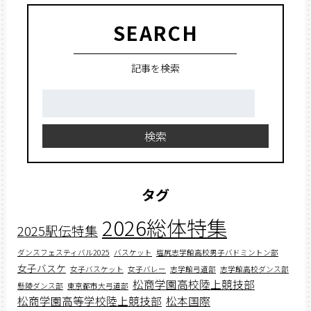
SEARCH
記事を検索
検
索:
検索
タグ
2026総体特集
2025駅伝特集
ダンスフェスティバル2025
バスケット
塩尻志学館高校男子バドミントン部
女子バスケ
女子バスケット
女子バレー
志学館弓道部
志学館高校ダンス部
松商学園高校陸上競技部
懸陵ダンス部
東京都市大弓道部
松商学園高等学校陸上競技部
松本国際