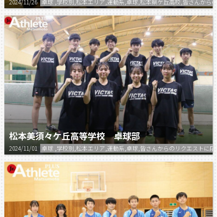
2024/11/26
卓球 ,学校別,松本エリア,運動系,卓球,松本県ケ丘高校,皆さんか
松本美須々ケ丘高等学校 卓球部
2024/11/01
卓球 ,学校別,松本エリア,運動系,卓球,皆さんからのリクエストに