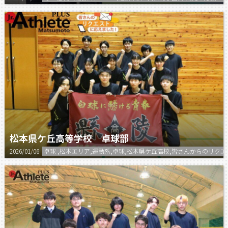
松本県ケ丘高等学校 卓球部
2026/01/06
卓球 ,松本エリア,運動系,卓球,松本県ケ丘高校,皆さんからのリ