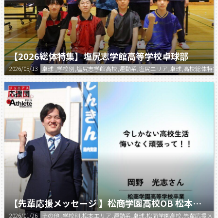
【2026総体特集】塩尻志学館高等学校卓球部
2026/05/13
卓球 ,学校別,塩尻志学館高校,運動系,塩尻エリア,卓球,高校総体特集
【先輩応援メッセージ 】松商学園高校OB 松本信用金庫 岡野さん
2026/01/26
その他 ,学校別,松本エリア,運動系,卓球,松商学園高校,先輩応援メ