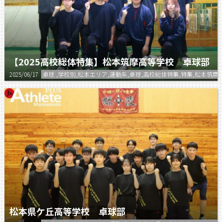
【2025高校総体特集】松本筑摩高等学校 卓球部
2025/06/17
卓球 ,学校別,松本エリア,運動系,卓球,高校総体特集,特集,松本筑摩
松本県ケ丘高等学校 卓球部