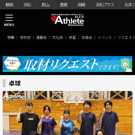
静岡
浜松
郡山
豊橋
岡崎
浜松プラス
松本
MENU
特集
学校別
運動系
文化系
学習
生徒会
イベント
リクエス
卓球