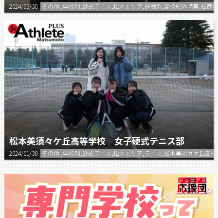
2024/05/30
その他 ,学校別,硬式テニス,松本エリア,運動系,高校総体特集,松商
松本美須々ケ丘高等学校 女子硬式テニス部
2024/01/30
その他 ,学校別,硬式テニス,松本エリア,テニス,松本美須々ケ丘高校