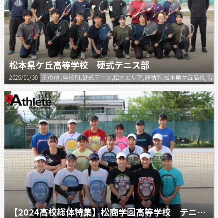
松本県ケ丘高等学校 硬式テニス部
2025/01/30
その他 ,学校別,硬式テニス,松本エリア,運動系,松本県ケ丘高校
【2024高校総体特集】松商学園高等学校 テニス部（女子）