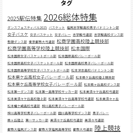
タグ
2026総体特集
2025駅伝特集
ダンスフェスティバル2025
バスケット
塩尻志学館高校男子バドミントン部
女子バスケ
女子バスケット
女子バレー
志学館弓道部
志学館高校ダンス部
松商学園高校陸上競技部
懸陵ダンス部
東京都市大弓道部
松商学園高等学校陸上競技部
松本国際
松本国際女子バスケットボール部
松本国際高校バレーボール部
松本国際高校女子バスケットボール部
松本国際高校男子バレーボール部
松本国際高等学校女子バスケットボール部
松本深志高校バドミントン部
松本県ケ丘高校女子バレーボール部
松本県ケ丘高校陸上競技部
松本県ケ丘高等学校女子バレーボール部
松本県ヶ丘高校ダンス部
松本第一ダンス部
松本第一高等学校サッカー部
松本美須々ケ丘高校弓道部
松本美須々ケ丘高校陸上部
松本美須々ケ丘高等学校弓道部
松本美須々ヶ丘
松本蟻ケ崎高校弓道部
梓川高校男子バレーボール部
梓川高等学校男子バレーボール部
田川高等学校ダンス部
男子バレー
県ヶ丘陸上
第一サッカー部
美須々ケ丘高校弓道部
美須々弓道部
陸上競技
都市大塩尻ダンス部
都市大学塩尻高等学校
都市大弓道部