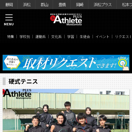
静岡
浜松
郡山
豊橋
岡崎
浜松プラス
松本
MENU
特集
学校別
運動系
文化系
学習
生徒会
イベント
リクエス
硬式テニス