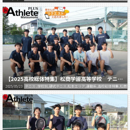
【2025高校総体特集】松商学園高等学校 テニス部（男子）
2025/05/23
テニス ,学校別,硬式テニス,松本エリア,運動系,高校総体特集,