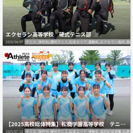
エクセラン高等学校 硬式テニス部
2026/04/07
テニス ,学校別,硬式テニス,松本エリア,運動系,エクセラン高校,高
【2025高校総体特集】松商学園高等学校 テニス部(女子) インターハイ出場
2025/07/24
テニス ,学校別,硬式テニス,松本エリア,運動系,高校総体特集,