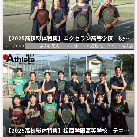
【2025高校総体特集】エクセラン高等学校 硬式テニス部
2025/05/20
テニス ,学校別,硬式テニス,松本エリア,運動系,エクセラン高校,高
【2025高校総体特集】松商学園高等学校 テニス部（女子）