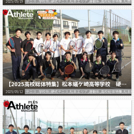
2025/05/19
テニス ,学校別,硬式テニス,松本エリア,運動系,高校総体特集,松商
【2025高校総体特集】松本蟻ケ崎高等学校 硬式テニス部
2025/05/12
テニス ,学校別,硬式テニス,松本エリア,運動系,高校総体特集,