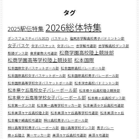
タグ
2026総体特集
2025駅伝特集
ダンスフェスティバル2025
バスケット
塩尻志学館高校男子バドミントン部
女子バスケ
女子バスケット
女子バレー
志学館弓道部
志学館高校ダンス部
松商学園高校陸上競技部
懸陵ダンス部
東京都市大弓道部
松商学園高等学校陸上競技部
松本国際
松本国際女子バスケットボール部
松本国際高校バレーボール部
松本国際高校女子バスケットボール部
松本国際高校男子バレーボール部
松本国際高等学校女子バスケットボール部
松本深志高校バドミントン部
松本県ケ丘高校女子バレーボール部
松本県ケ丘高校陸上競技部
松本県ケ丘高等学校女子バレーボール部
松本県ヶ丘高校ダンス部
松本第一ダンス部
松本第一高等学校サッカー部
松本美須々ケ丘高校弓道部
松本美須々ケ丘高校陸上部
松本美須々ケ丘高等学校弓道部
松本美須々ヶ丘
松本蟻ケ崎高校弓道部
梓川高校男子バレーボール部
梓川高等学校男子バレーボール部
田川高等学校ダンス部
男子バレー
県ヶ丘陸上
第一サッカー部
美須々ケ丘高校弓道部
美須々弓道部