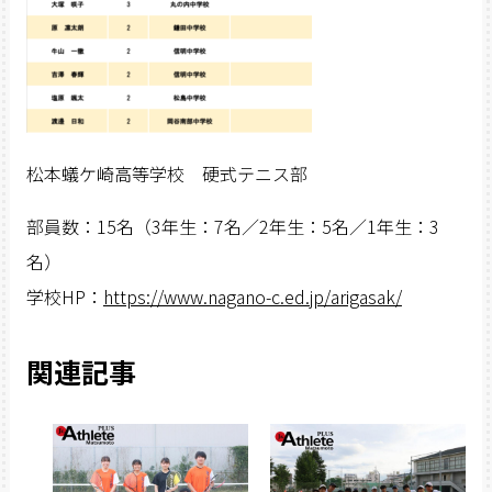
松本蟻ケ崎高等学校 硬式テニス部
部員数：15名（3年生：7名／2年生：5名／1年生：3
名）
学校HP：
https://www.nagano-c.ed.jp/arigasak/
関連記事