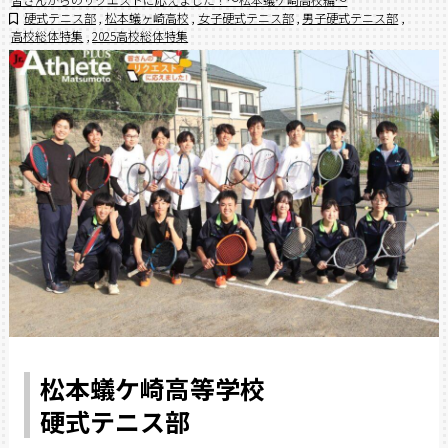
硬式テニス部
,
松本蟻ヶ崎高校
,
女子硬式テニス部
,
男子硬式テニス部
,
高校総体特集
,
2025高校総体特集
松本蟻ケ崎高等学校
硬式テニス部