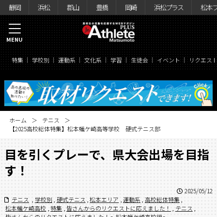
静岡
浜松
郡山
豊橋
岡崎
浜松プラス
松本
MENU
特集
学校別
運動系
文化系
学習
生徒会
イベント
リクエス
ホーム
テニス
【2025高校総体特集】松本蟻ケ崎高等学校 硬式テニス部
目を引くプレーで、県大会出場を目指
す！
2025/05/12
テニス
,
学校別
,
硬式テニス
,
松本エリア
,
運動系
,
高校総体特集
,
松本蟻ケ崎高校
,
特集
,
皆さんからのリクエストに応えました！
,
テニス
,
皆さんからのリクエストに応えました！〜松本蟻ケ崎高校編〜