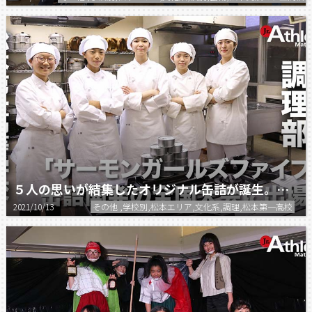
５人の思いが結集したオリジナル缶詰が誕生。全国大会へ！
2021/10/13
その他 ,学校別,松本エリア,文化系,調理,松本第一高校