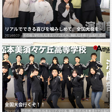
リアルでできる喜びを噛みしめて。全国大会を目指す。
2021/10/23
その他 ,学校別,松本エリア,文化系,演劇,松本県ケ丘高校,芸術
全国大会行くぞ！！
2021/10/18
その他 ,学校別,松本エリア,文化系,演劇,芸術,松本美須々ケ丘高校