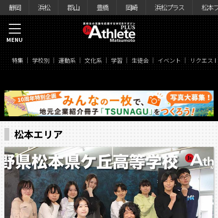
静岡
浜松
郡山
豊橋
岡崎
浜松プラス
松本
MENU
特集
学校別
運動系
文化系
学習
生徒会
イベント
リクエス
松本エリア