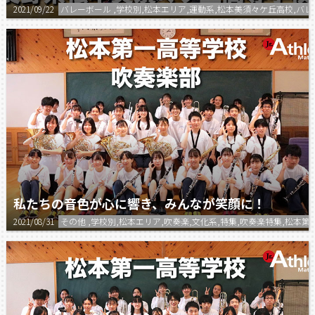
2021/09/22
バレーボール ,学校別,松本エリア,運動系,松本美須々ケ丘高校,バ
私たちの音色が心に響き、みんなが笑顔に！
2021/08/31
その他 ,学校別,松本エリア,吹奏楽,文化系,特集,吹奏楽特集,松本第