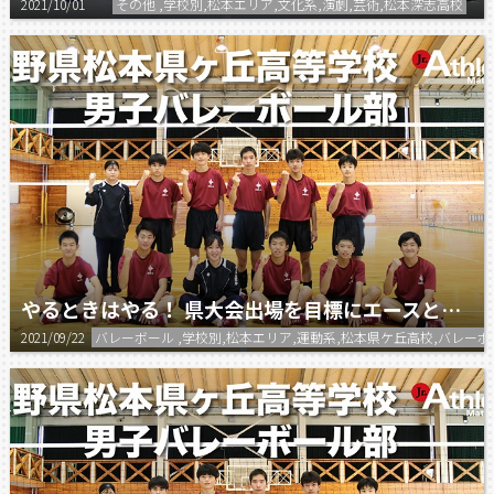
2021/10/01
その他 ,学校別,松本エリア,文化系,演劇,芸術,松本深志高校
やるときはやる！ 県大会出場を目標にエースとしてチームを牽引！
2021/09/22
バレーボール ,学校別,松本エリア,運動系,松本県ケ丘高校,バレーボ