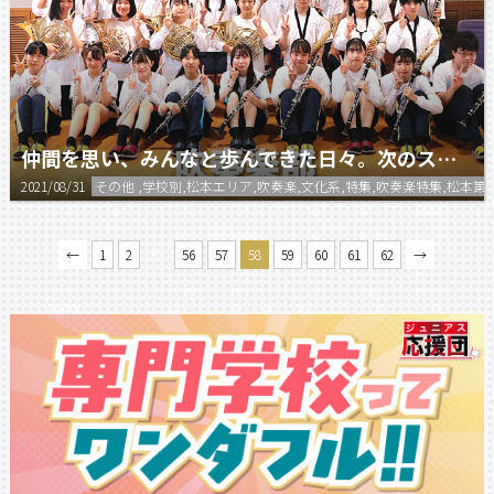
仲間を思い、みんなと歩んできた日々。次のステージでも私らしく。
2021/08/31
その他 ,学校別,松本エリア,吹奏楽,文化系,特集,吹奏楽特集,松本第
…
←
1
2
56
57
58
59
60
61
62
→