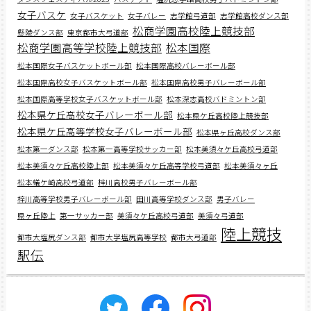
女子バスケ
女子バスケット
女子バレー
志学館弓道部
志学館高校ダンス部
松商学園高校陸上競技部
懸陵ダンス部
東京都市大弓道部
松商学園高等学校陸上競技部
松本国際
松本国際女子バスケットボール部
松本国際高校バレーボール部
松本国際高校女子バスケットボール部
松本国際高校男子バレーボール部
松本国際高等学校女子バスケットボール部
松本深志高校バドミントン部
松本県ケ丘高校女子バレーボール部
松本県ケ丘高校陸上競技部
松本県ケ丘高等学校女子バレーボール部
松本県ヶ丘高校ダンス部
松本第一ダンス部
松本第一高等学校サッカー部
松本美須々ケ丘高校弓道部
松本美須々ケ丘高校陸上部
松本美須々ケ丘高等学校弓道部
松本美須々ヶ丘
松本蟻ケ崎高校弓道部
梓川高校男子バレーボール部
梓川高等学校男子バレーボール部
田川高等学校ダンス部
男子バレー
県ヶ丘陸上
第一サッカー部
美須々ケ丘高校弓道部
美須々弓道部
陸上競技
都市大塩尻ダンス部
都市大学塩尻高等学校
都市大弓道部
駅伝