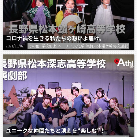
コロナ禍を生きる私たちの想いよ届け。
2021/10/07
その他 ,学校別,松本エリア,文化系,演劇,松本蟻ケ崎高校,芸術
ユニークな仲間たちと演劇を“楽しむ”！