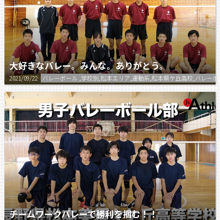
大好きなバレー。みんな。ありがとう。
2021/09/22
バレーボール ,学校別,松本エリア,運動系,松本県ケ丘高校,バレーボ
チームワークバレーで勝利を掴む！！