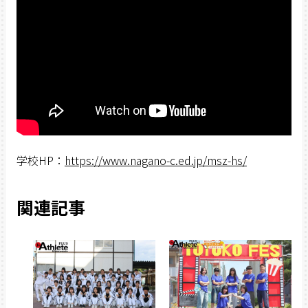
学校HP：
https://www.nagano-c.ed.jp/msz-hs/
関連記事