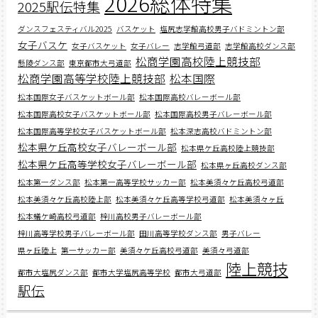
2026総体特集
2025駅伝特集
ダンスフェスティバル2025
バスケット
塩尻志学館高校男子バドミントン部
女子バスケ
女子バスケット
女子バレー
志学館弓道部
志学館高校ダンス部
松商学園高校陸上競技部
懸陵ダンス部
東京都市大弓道部
松商学園高等学校陸上競技部
松本国際
松本国際女子バスケットボール部
松本国際高校バレーボール部
松本国際高校女子バスケットボール部
松本国際高校男子バレーボール部
松本国際高等学校女子バスケットボール部
松本深志高校バドミントン部
松本県ケ丘高校女子バレーボール部
松本県ケ丘高校陸上競技部
松本県ケ丘高等学校女子バレーボール部
松本県ヶ丘高校ダンス部
松本第一ダンス部
松本第一高等学校サッカー部
松本美須々ケ丘高校弓道部
松本美須々ケ丘高校陸上部
松本美須々ケ丘高等学校弓道部
松本美須々ヶ丘
松本蟻ケ崎高校弓道部
梓川高校男子バレーボール部
梓川高等学校男子バレーボール部
田川高等学校ダンス部
男子バレー
県ヶ丘陸上
第一サッカー部
美須々ケ丘高校弓道部
美須々弓道部
陸上競技
都市大塩尻ダンス部
都市大学塩尻高等学校
都市大弓道部
駅伝