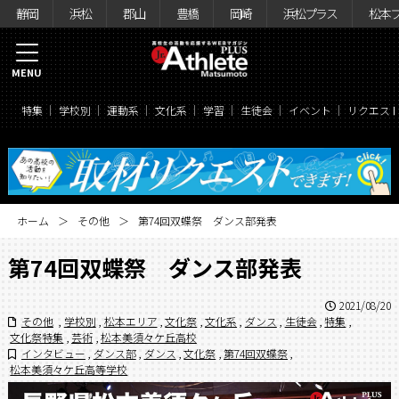
静岡
浜松
郡山
豊橋
岡崎
浜松プラス
松本
MENU
特集
学校別
運動系
文化系
学習
生徒会
イベント
リクエス
ホーム
その他
第74回双蝶祭 ダンス部発表
第74回双蝶祭 ダンス部発表
2021/08/20
その他
,
学校別
,
松本エリア
,
文化祭
,
文化系
,
ダンス
,
生徒会
,
特集
,
文化祭特集
,
芸術
,
松本美須々ケ丘高校
インタビュー
,
ダンス部
,
ダンス
,
文化祭
,
第74回双蝶祭
,
松本美須々ケ丘高等学校