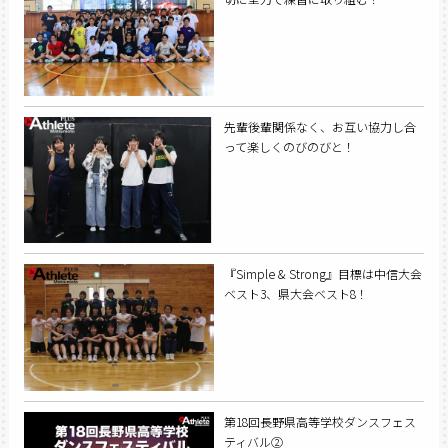
先輩後輩関係なく、お互い協力し合
って楽しくのびのびと！
『Simple & Strong』目標は中信大会
ベスト3、県大会ベスト8！
第18回長野県高等学校ダンスフェス
ティバル②