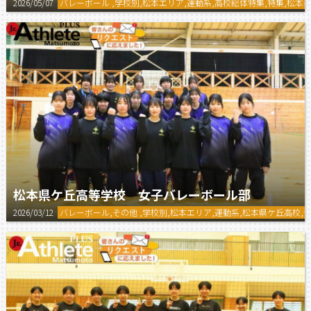
2026/05/07
バレーボール ,学校別,松本エリア,運動系,高校総体特集,特集,松本
松本県ケ丘高等学校 女子バレーボール部
2026/03/12
バレーボール,その他 ,学校別,松本エリア,運動系,松本県ケ丘高