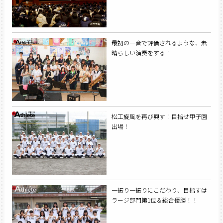
最初の一音で評価されるような、素
晴らしい演奏をする！
松工旋風を再び興す！目指せ甲子園
出場！
一振り一振りにこだわり、目指すは
ラージ部門第1位＆総合優勝！！