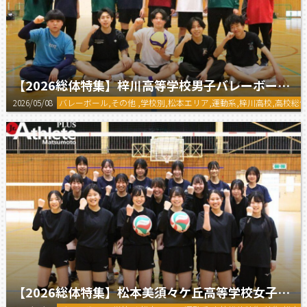
【2026総体特集】梓川高等学校男子バレーボール部
2026/05/08
バレーボール,その他 ,学校別,松本エリア,運動系,梓川高校,高校総
【2026総体特集】松本美須々ケ丘高等学校女子バレーボール部