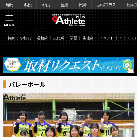
静岡
浜松
郡山
豊橋
岡崎
浜松プラス
松本
MENU
特集
学校別
運動系
文化系
学習
生徒会
イベント
リクエス
バレーボール