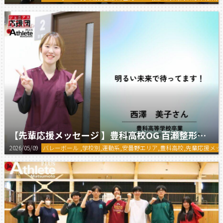
【先輩応援メッセージ 】豊科高校OG 百瀬整形外科スポーツクリニック 西澤さん
2026/05/09
バレーボール ,学校別,運動系,安曇野エリア,豊科高校,先輩応援メ