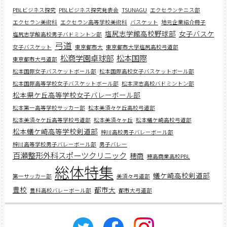
PBLビジネス探究
PBLビジネス探究発表会
TSUNAGU
エクセランテニス部
エクセラン美術科
エクセラン高等学校美術科
バスケット
地元企業紹介冊子
塩尻志学館高校野球部
女子バスケ
塩尻志学館高校男子バドミントン部
弓道
女子バスケット
東京都市大
東京都市大学塩尻高校弓道部
松商学園卓球部
松本国際
東京都市大弓道部
松本国際女子バスケットボール部
松本国際高校女子バスケットボール部
松本国際高等学校女子バスケットボール部
松本深志高校バドミントン部
松本県ケ丘高等学校女子バレーボール部
松本第一高等学校サッカー部
松本美須々ケ丘高校弓道部
松本美須々ケ丘高等学校弓道部
松本美須々ヶ丘
松本蟻ケ崎高校弓道部
松本蟻ケ崎高等学校剣道部
梓川高校男子バレーボール部
梓川高等学校男子バレーボール部
男子バレー
百瀬整形外科スポーツクリニック
穂商
穂高商業高校PBL
総体特集
蟻ケ崎高校剣道部
第一サッカー部
美須々弓道部
豊校
都市大
豊科高校バレーボール部
都市大弓道部