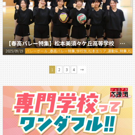
【春高バレー特集】松本美須々ケ丘高等学校 女子バレーボール部
2025/09/19
バレーボール ,春高バレー特集,学校別,松本エリア,運動系,特集,
1
2
3
4
→