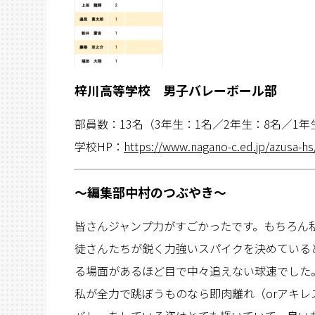
梓川高等学校 男子バレーボール部
部員数：13名（3年生：1名／2年生：8名／1年
学校HP：
https://www.nagano-c.ed.jp/azusa-hs
〜編集部中村のつぶやき〜
皆さんジャンプ力がすごかったです。もちろん私
徒さんたちが鋭く力強いスパイクを決めている
る場面があるほど目で中々追えない球速でした
私が全力で跳ぼうものなら即肉離れ（orアキ