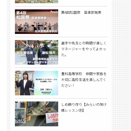
第4回松国祭 音楽部発表
選手や先生との時間が楽しく
マネージャーをやってよかっ
た。
豊科高等学校 仲間や家族を
大切に高校生活を楽しんでく
ださい！
しめ飾り作り【みらいの架け
橋レッスンⓇ】