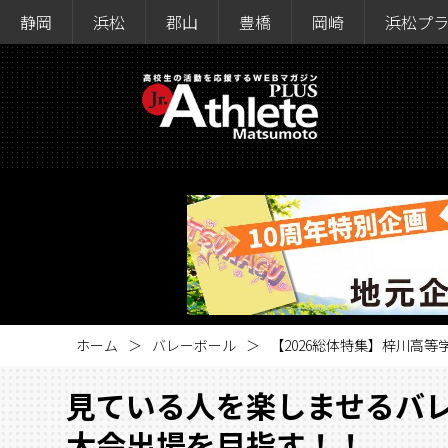
静岡
浜松
郡山
豊橋
岡崎
浜松プ
ホーム
バレーボール
【2026総体特集】梓川高
見ている人を楽しませるバ
大会出場を目指す！！