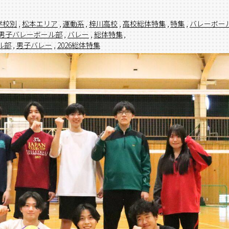
学校別
,
松本エリア
,
運動系
,
梓川高校
,
高校総体特集
,
特集
,
バレーボー
男子バレーボール部
,
バレー
,
総体特集
,
ル部
,
男子バレー
,
2026総体特集