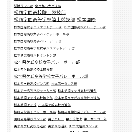
懸陵ダンス部
東京都市大弓道部
松商学園高校陸上競技部
松商学園高等学校陸上競技部
松本国際
松本国際女子バスケットボール部
松本国際高校バレーボール部
松本国際高校女子バスケットボール部
松本国際高校男子バレーボール部
松本国際高等学校女子バスケットボール部
松本深志高校バドミントン部
松本県ケ丘高校女子バレーボール部
松本県ケ丘高校陸上競技部
松本県ケ丘高等学校女子バレーボール部
松本県ヶ丘高校ダンス部
松本第一ダンス部
松本第一高等学校サッカー部
松本美須々ケ丘高校弓道部
松本美須々ケ丘高校陸上部
松本美須々ケ丘高等学校弓道部
松本美須々ヶ丘
松本蟻ケ崎高校弓道部
梓川高校男子バレーボール部
梓川高等学校男子バレーボール部
田川高等学校ダンス部
男子バレー
県ヶ丘陸上
第一サッカー部
美須々ケ丘高校弓道部
美須々弓道部
都市大塩尻ダンス部