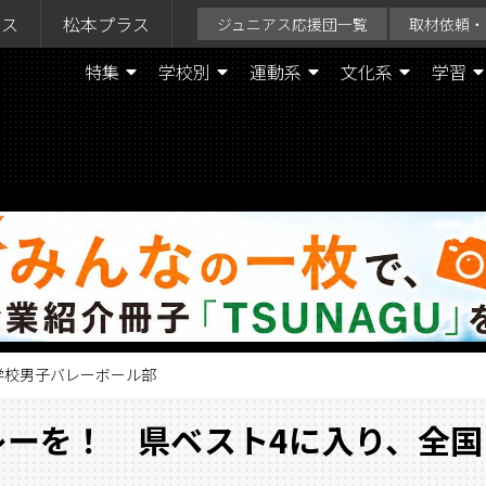
ラス
松本プラス
ジュニアス応援団一覧
取材依頼・
特集
学校別
運動系
文化系
学習
等学校男子バレーボール部
レーを！ 県ベスト4に入り、全国