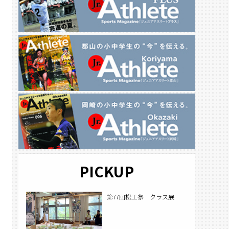
PICKUP
第77回松工祭 クラス展