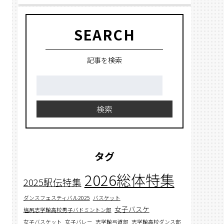
SEARCH
記事を検索
検
索:
検索
タグ
2026総体特集
2025駅伝特集
ダンスフェスティバル2025
バスケット
女子バスケ
塩尻志学館高校男子バドミントン部
女子バスケット
女子バレー
志学館弓道部
志学館高校ダンス部