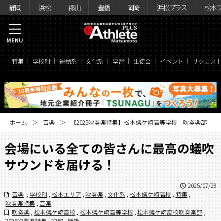
静岡
浜松
郡山
豊橋
岡崎
浜松プラス
松本
MENU
特集
学校別
運動系
文化系
学習
生徒会
イベント
リクエス
ホーム
音楽
【2025吹奏楽特集】松本蟻ケ崎高等学校 吹奏楽部
会場にいる全ての皆さんに最高の蟻吹
サウンドを届ける！
2025/07/29
音楽
,
学校別
,
松本エリア
,
吹奏楽
,
文化系
,
松本蟻ケ崎高校
,
特集
,
吹奏楽特集
,
音楽
吹奏楽
,
松本蟻ケ崎高校
,
松本蟻ケ崎高等学校
,
松本蟻ケ崎高校吹奏楽部
,
2025吹奏楽特集
,
吹部
,
蟻吸