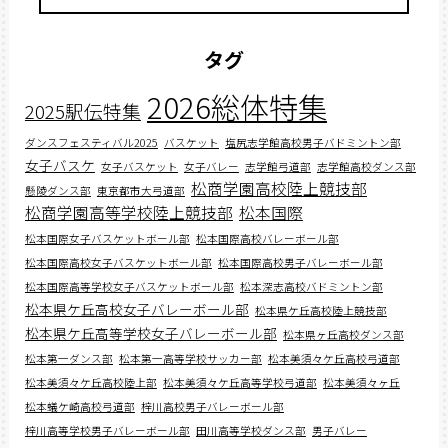
タグ
2026総体特集
2025駅伝特集
ダンスフェスティバル2025
バスケット
塩尻志学館高校男子バドミントン部
女子バスケ
女子バスケット
女子バレー
志学館弓道部
志学館高校ダンス部
松商学園高校陸上競技部
懸陵ダンス部
東京都市大弓道部
松商学園高等学校陸上競技部
松本国際
松本国際女子バスケットボール部
松本国際高校バレーボール部
松本国際高校女子バスケットボール部
松本国際高校男子バレーボール部
松本国際高等学校女子バスケットボール部
松本深志高校バドミントン部
松本県ケ丘高校女子バレーボール部
松本県ケ丘高校陸上競技部
松本県ケ丘高等学校女子バレーボール部
松本県ヶ丘高校ダンス部
松本第一ダンス部
松本第一高等学校サッカー部
松本美須々ケ丘高校弓道部
松本美須々ケ丘高校陸上部
松本美須々ケ丘高等学校弓道部
松本美須々ヶ丘
松本蟻ケ崎高校弓道部
梓川高校男子バレーボール部
梓川高等学校男子バレーボール部
田川高等学校ダンス部
男子バレー