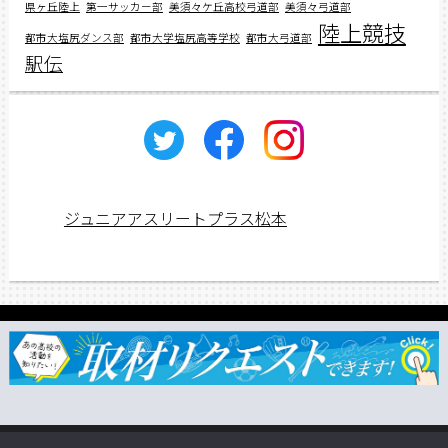
県ヶ丘陸上
第一サッカー部
美須々ケ丘高校弓道部
美須々弓道部
陸上競技
都市大塩尻ダンス部
都市大学塩尻高等学校
都市大弓道部
駅伝
ジュニアアスリートプラス松本
ジュニアス応援団一覧
取材依頼・リクエスト
TSUNAGU