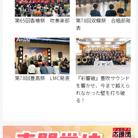
第65回香椿祭 吹奏楽部
第78回双蝶祭 合唱部発
表
第78回豊高祭 LMC発表
『彩響破』豊吹サウンド
を響かせ、今まで越えら
れなかった壁を打ち破
る！