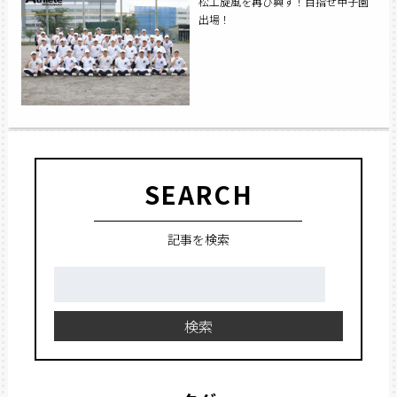
松工旋風を再び興す！目指せ甲子園
出場！
SEARCH
記事を検索
検
索:
検索