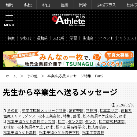
静岡
浜松
郡山
豊橋
岡崎
浜松プラス
松本
MENU
特集
学校別
運動系
文化系
学習
生徒会
イベント
リクエス
ホーム
その他
卒業生応援メッセージ特集！Part2
先生から卒業生へ送るメッセージ
2026/03/30
その他
,
卒業生応援メッセージ特集
,
軟式野球
,
学校別
,
松本エリア
,
運動系
,
塩尻エリア
,
ダンス
,
松本工業高校
,
特集
,
芸術
,
松本美須々ケ丘高校
,
野球
松本美須々ケ丘高校ダンス部
,
松工
,
ダンス部
,
ダンス
,
松工軟式野球部
,
野球部
,
松本美須々ケ丘
,
野球
,
松本工業高等学校
,
軟式野球部
,
松本美須々ケ丘高校
,
松本美須々ケ丘高等学校
,
松本工業高校