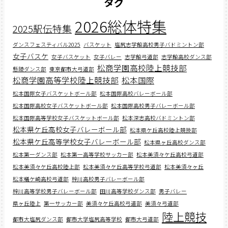
タグ
2026総体特集
2025駅伝特集
ダンスフェスティバル2025
バスケット
塩尻志学館高校男子バドミントン部
女子バスケ
女子バスケット
女子バレー
志学館弓道部
志学館高校ダンス部
松商学園高校陸上競技部
懸陵ダンス部
東京都市大弓道部
松商学園高等学校陸上競技部
松本国際
松本国際女子バスケットボール部
松本国際高校バレーボール部
松本国際高校女子バスケットボール部
松本国際高校男子バレーボール部
松本国際高等学校女子バスケットボール部
松本深志高校バドミントン部
松本県ケ丘高校女子バレーボール部
松本県ケ丘高校陸上競技部
松本県ケ丘高等学校女子バレーボール部
松本県ヶ丘高校ダンス部
松本第一ダンス部
松本第一高等学校サッカー部
松本美須々ケ丘高校弓道部
松本美須々ケ丘高校陸上部
松本美須々ケ丘高等学校弓道部
松本美須々ヶ丘
松本蟻ケ崎高校弓道部
梓川高校男子バレーボール部
梓川高等学校男子バレーボール部
田川高等学校ダンス部
男子バレー
県ヶ丘陸上
第一サッカー部
美須々ケ丘高校弓道部
美須々弓道部
陸上競技
都市大塩尻ダンス部
都市大学塩尻高等学校
都市大弓道部