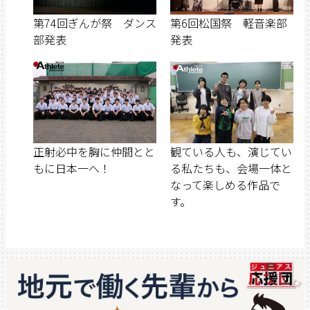
第74回ぎんが祭 ダンス
第6回松国祭 軽音楽部
部発表
発表
正射必中を胸に仲間とと
観ている人も、演じてい
もに日本一へ！
る私たちも、会場一体と
なって楽しめる作品で
す。