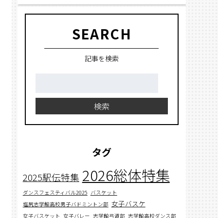
SEARCH
記事を検索
検
索:
検索
タグ
2026総体特集
2025駅伝特集
ダンスフェスティバル2025
バスケット
女子バスケ
塩尻志学館高校男子バドミントン部
女子バスケット
女子バレー
志学館弓道部
志学館高校ダンス部