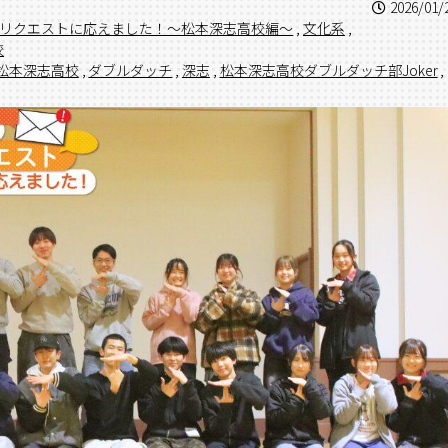
2026/01/
リクエストに応えました！〜松本深志高校編〜
,
文化系
,
校
松本深志高校
,
ダブルダッチ
,
深志
,
松本深志高校ダブルダッチ部Joker
,