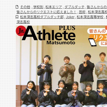
その他
,
学校別
,
松本エリア
,
ダブルダッチ
,
皆さんからの
皆さんからのリクエストに応えました！
,
芸術
,
松本深志高
松本深志高校ダブルダッチ部
,
Joker
,
松本深志高等学校
,
深志高校