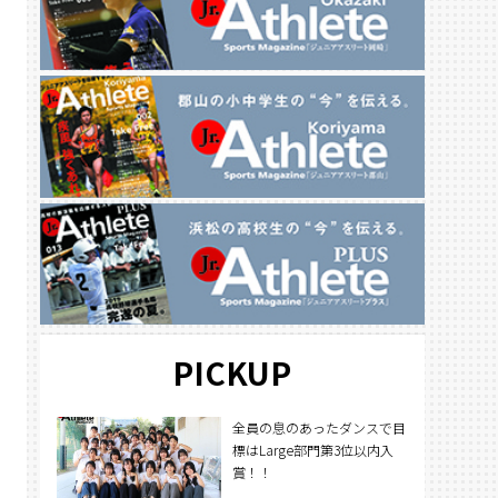
PICKUP
全員の息のあったダンスで目
標はLarge部門第3位以内入
賞！！