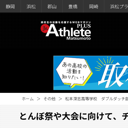
静岡
浜松
郡山
豊橋
岡崎
浜松プ
ホーム
その他
松本深志高等学校 ダブルダッチ部 
とんぼ祭や大会に向けて、