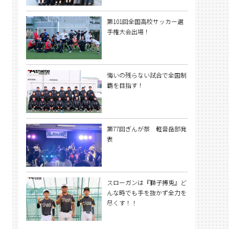
第101回全国高校サッカー選
手権大会出場！
悔いの残らない試合で全国制
覇を目指す！
第77回ぎんが祭 軽音岳部発
表
スローガンは『獅子搏兎』ど
んな時でも手を抜かず全力を
尽くす！！