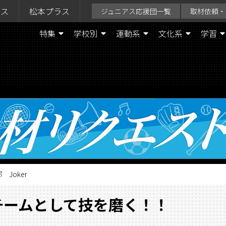
ラス
松本プラス
ジュニアス応援団一覧
取材依頼・
特集
学校別
運動系
文化系
学習
Joker
チームとして技を磨く！！