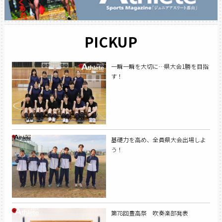
PICKUP
一瞬一瞬を大切に…県大会1勝を目指
す！
基礎力を高め、全員県大会出場しよ
う！
第78回豊高祭 吹奏楽部発表