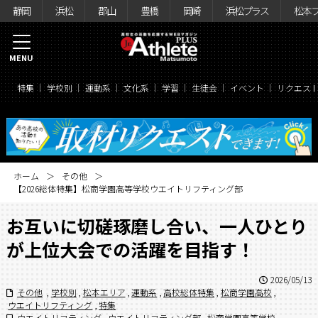
静岡
浜松
郡山
豊橋
岡崎
浜松プラス
松本
MENU
特集
学校別
運動系
文化系
学習
生徒会
イベント
リクエス
ホーム
その他
【2026総体特集】松商学園高等学校ウエイトリフティング部
お互いに切磋琢磨し合い、一人ひとり
が上位大会での活躍を目指す！
2026/05/13
その他
,
学校別
,
松本エリア
,
運動系
,
高校総体特集
,
松商学園高校
,
ウエイトリフティング
,
特集
ウエイトリフティング
,
ウエイトリフティング部
,
松商学園高等学校
,