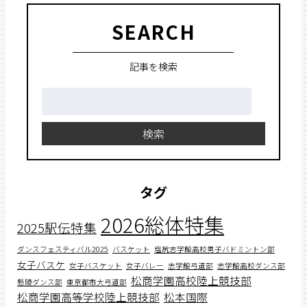
SEARCH
記事を検索
検
索:
検索
タグ
2026総体特集
2025駅伝特集
ダンスフェスティバル2025
バスケット
塩尻志学館高校男子バドミントン部
女子バスケ
女子バスケット
女子バレー
志学館弓道部
志学館高校ダンス部
松商学園高校陸上競技部
懸陵ダンス部
東京都市大弓道部
松商学園高等学校陸上競技部
松本国際