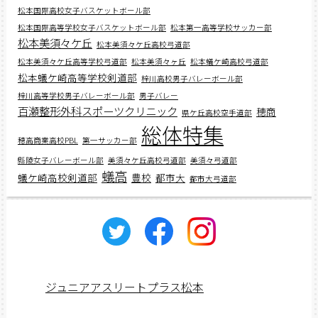
松本国際高校女子バスケットボール部
松本国際高等学校女子バスケットボール部
松本第一高等学校サッカー部
松本美須々ケ丘
松本美須々ケ丘高校弓道部
松本美須々ケ丘高等学校弓道部
松本美須々ヶ丘
松本蟻ケ崎高校弓道部
松本蟻ケ崎高等学校剣道部
梓川高校男子バレーボール部
梓川高等学校男子バレーボール部
男子バレー
百瀬整形外科スポーツクリニック
穂商
県ケ丘高校空手道部
総体特集
穂高商業高校PBL
第一サッカー部
縣陵女子バレーボール部
美須々ケ丘高校弓道部
美須々弓道部
蟻高
蟻ケ崎高校剣道部
豊校
都市大
都市大弓道部
ジュニアアスリートプラス松本