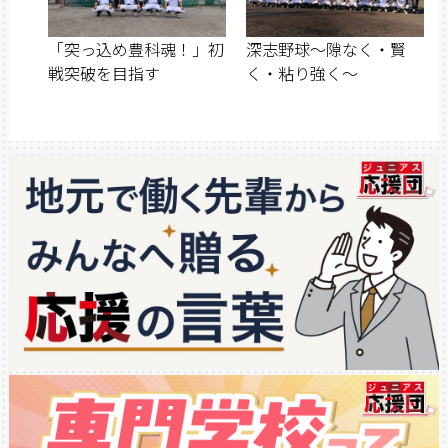
「突っ込め豊科魂！」初
深志野球～隙なく・賢
戦突破を目指す
く・粘り強く～