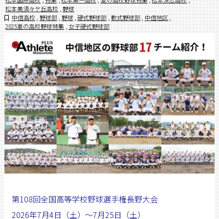
松本美須々ケ丘高校
,
野球
中信高校
,
野球部
,
野球
,
硬式野球部
,
軟式野球部
,
中信地区
,
2025夏の高校野球特集
,
女子硬式野球部
第108回全国高等学校野球選手権長野大会
2026年7月4日（土）〜7月25日（土）