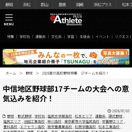
静岡
浜松
郡山
豊橋
岡崎
浜松プラス
松本
MENU
特集
学校別
運動系
文化系
学習
生徒会
イベント
リクエス
ホーム
野球
2026夏の高校野球特集 17チームを紹介！
中信地区野球部17チームの大会への意
気込みを紹介！
2026/07/03
野球
,
軟式野球
,
学校別
,
塩尻志学館高校
,
松本エリア
,
運動系
,
硬式野球
,
塩尻エリア
,
池田工業高校
,
梓川高校
,
東京都市大学塩尻高校
,
安曇野エリア
,
豊科高校
,
エクセラン高校
,
南安曇農業高校
,
松商学園高校
,
松本工業高校
,
松本国際高校
,
特集
,
松本第一高校
,
夏の高校野球特集
,
松本深志高校
,