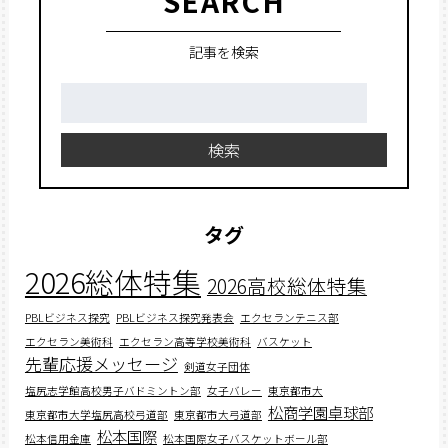
SEARCH
記事を検索
検
索:
検索
タグ
2026総体特集
2026高校総体特集
PBLビジネス探究
PBLビジネス探究発表会
エクセランテニス部
エクセラン美術科
エクセラン高等学校美術科
バスケット
先輩応援メッセージ
剣道女子団体
塩尻志学館高校男子バドミントン部
女子バレー
東京都市大
松商学園卓球部
東京都市大学塩尻高校弓道部
東京都市大弓道部
松本国際
松本信用金庫
松本国際女子バスケットボール部