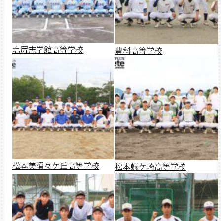
塩尻志学館高等学校
豊科高等学校
松本美須々ケ丘高等学校
松本蟻ケ崎高等学校