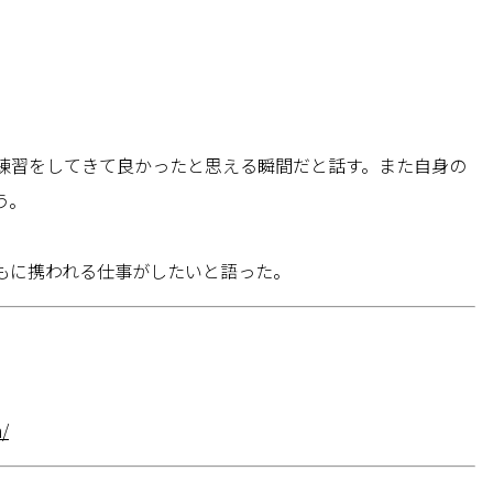
練習をしてきて良かったと思える瞬間だと話す。また自身の
う。
。
もに携われる仕事がしたいと語った。
h/