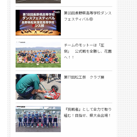
第18回長野県高等学校ダンス
フェスティバル⑩
チームのモットーは「圧
倒」 公式戦を全勝し、花園
へ！！
第77回松工祭 クラブ展
『挑戦者』として全力で取り
組む！目指せ、県大会出場！