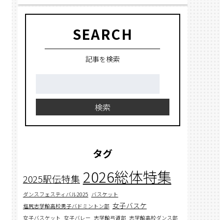
SEARCH
記事を検索
検
索:
検索
タグ
2026総体特集
2025駅伝特集
ダンスフェスティバル2025
バスケット
女子バスケ
塩尻志学館高校男子バドミントン部
女子バスケット
女子バレー
志学館弓道部
志学館高校ダンス部