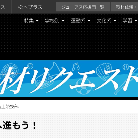
ラス
松本プラス
ジュニアス応援団一覧
取材依頼・
特集
学校別
運動系
文化系
学習
陸上競技部
ヘ進もう！