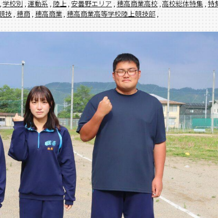
,
学校別
,
運動系
,
陸上
,
安曇野エリア
,
穂高商業高校
,
高校総体特集
,
特
競技
,
穂商
,
穂高商業
,
穂高商業高等学校陸上競技部
,