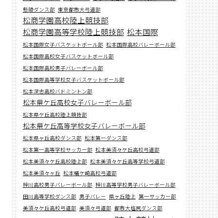
懸陵ダンス部
東京都市大弓道部
松商学園高校陸上競技部
松商学園高等学校陸上競技部
松本国際
松本国際女子バスケットボール部
松本国際高校バレーボール部
松本国際高校女子バスケットボール部
松本国際高校男子バレーボール部
松本国際高等学校女子バスケットボール部
松本深志高校バドミントン部
松本県ケ丘高校女子バレーボール部
松本県ケ丘高校陸上競技部
松本県ケ丘高等学校女子バレーボール部
松本県ヶ丘高校ダンス部
松本第一ダンス部
松本第一高等学校サッカー部
松本美須々ケ丘高校弓道部
松本美須々ケ丘高校陸上部
松本美須々ケ丘高等学校弓道部
松本美須々ヶ丘
松本蟻ケ崎高校弓道部
梓川高校男子バレーボール部
梓川高等学校男子バレーボール部
田川高等学校ダンス部
男子バレー
県ヶ丘陸上
第一サッカー部
美須々ケ丘高校弓道部
美須々弓道部
都市大塩尻ダンス部