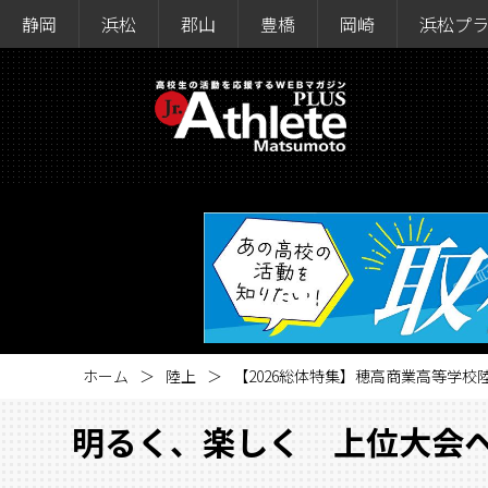
静岡
浜松
郡山
豊橋
岡崎
浜松プ
ホーム
陸上
【2026総体特集】穂高商業高等学校
明るく、楽しく 上位大会