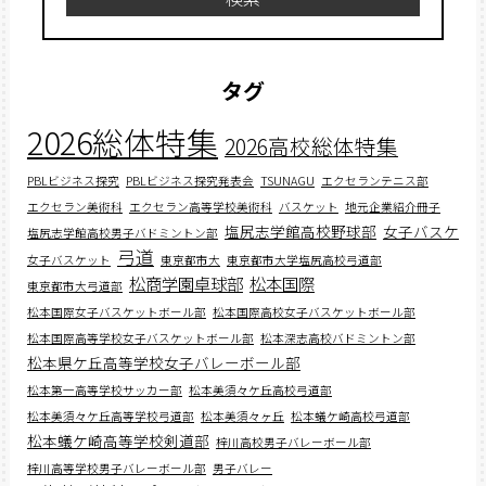
タグ
2026総体特集
2026高校総体特集
PBLビジネス探究
PBLビジネス探究発表会
TSUNAGU
エクセランテニス部
エクセラン美術科
エクセラン高等学校美術科
バスケット
地元企業紹介冊子
塩尻志学館高校野球部
女子バスケ
塩尻志学館高校男子バドミントン部
弓道
女子バスケット
東京都市大
東京都市大学塩尻高校弓道部
松商学園卓球部
松本国際
東京都市大弓道部
松本国際女子バスケットボール部
松本国際高校女子バスケットボール部
松本国際高等学校女子バスケットボール部
松本深志高校バドミントン部
松本県ケ丘高等学校女子バレーボール部
松本第一高等学校サッカー部
松本美須々ケ丘高校弓道部
松本美須々ケ丘高等学校弓道部
松本美須々ヶ丘
松本蟻ケ崎高校弓道部
松本蟻ケ崎高等学校剣道部
梓川高校男子バレーボール部
梓川高等学校男子バレーボール部
男子バレー