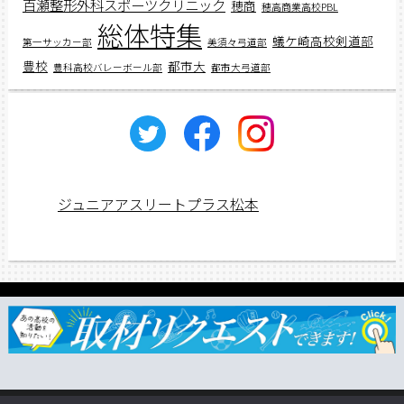
百瀬整形外科スポーツクリニック
穂商
穂高商業高校PBL
総体特集
蟻ケ崎高校剣道部
第一サッカー部
美須々弓道部
豊校
都市大
豊科高校バレーボール部
都市大弓道部
ジュニアアスリートプラス松本
ジュニアス応援団一覧
取材依頼・リクエスト
TSUNAGU