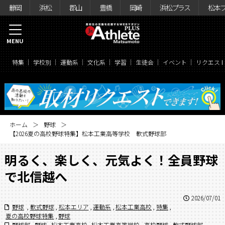
静岡
浜松
郡山
豊橋
岡崎
浜松プラス
松本
MENU
特集
学校別
運動系
文化系
学習
生徒会
イベント
リクエス
ホーム
野球
【2026夏の高校野球特集】松本工業高等学校 軟式野球部
明るく、楽しく、元気よく！全員野球
で北信越へ
2026/07/01
野球
,
軟式野球
,
松本エリア
,
運動系
,
松本工業高校
,
特集
,
夏の高校野球特集
,
野球
野球部
,
野球
,
松本工業高校
,
松本工業高等学校
,
高校野球
,
軟式野球部
,