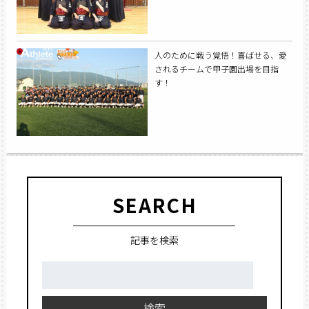
人のために戦う覚悟！喜ばせる、愛
されるチームで甲子園出場を目指
す！
SEARCH
記事を検索
検
索:
検索