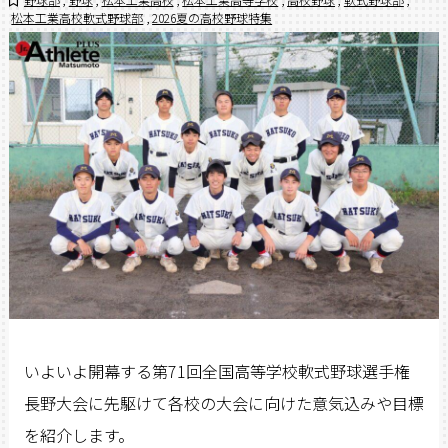
松本工業高校軟式野球部
,
2026夏の高校野球特集
いよいよ
開幕する第71回全国高等学校軟式野球選手権
長野大会
に先駆けて各校の大会に向けた意気込みや目標
を紹介します。