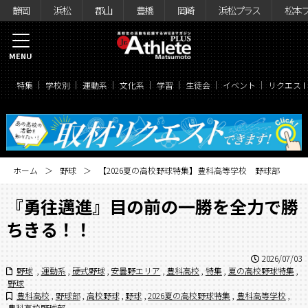
静岡
浜松
郡山
豊橋
岡崎
浜松プラス
松本
MENU
特集
学校別
運動系
文化系
学習
生徒会
イベント
リクエス
ホーム
野球
【2026夏の高校野球特集】豊科高等学校 野球部
『勇往邁進』目の前の一勝を全力で勝
ちきる！！
2026/07/03
野球
,
運動系
,
硬式野球
,
安曇野エリア
,
豊科高校
,
特集
,
夏の高校野球特集
,
野球
豊科高校
,
野球部
,
高校野球
,
野球
,
2026夏の高校野球特集
,
豊科高等学校
,
豊科高校野球部