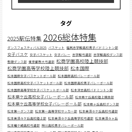
タグ
2026総体特集
2025駅伝特集
ダンスフェスティバル2025
バスケット
塩尻志学館高校男子バドミントン部
女子バスケ
女子バスケット
女子バレー
志学館弓道部
志学館高校ダンス部
松商学園高校陸上競技部
懸陵ダンス部
東京都市大弓道部
松商学園高等学校陸上競技部
松本国際
松本国際女子バスケットボール部
松本国際高校バレーボール部
松本国際高校女子バスケットボール部
松本国際高校男子バレーボール部
松本国際高等学校女子バスケットボール部
松本深志高校バドミントン部
松本県ケ丘高校女子バレーボール部
松本県ケ丘高校陸上競技部
松本県ケ丘高等学校女子バレーボール部
松本県ヶ丘高校ダンス部
松本第一ダンス部
松本第一高等学校サッカー部
松本美須々ケ丘高校弓道部
松本美須々ケ丘高校陸上部
松本美須々ケ丘高等学校弓道部
松本美須々ヶ丘
松本蟻ケ崎高校弓道部
梓川高校男子バレーボール部