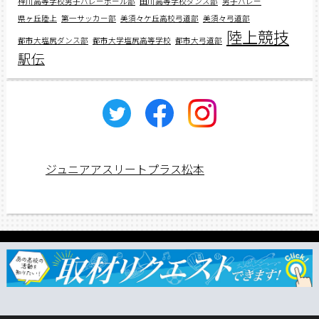
梓川高等学校男子バレーボール部
田川高等学校ダンス部
男子バレー
県ヶ丘陸上
第一サッカー部
美須々ケ丘高校弓道部
美須々弓道部
陸上競技
都市大塩尻ダンス部
都市大学塩尻高等学校
都市大弓道部
駅伝
ジュニアアスリートプラス松本