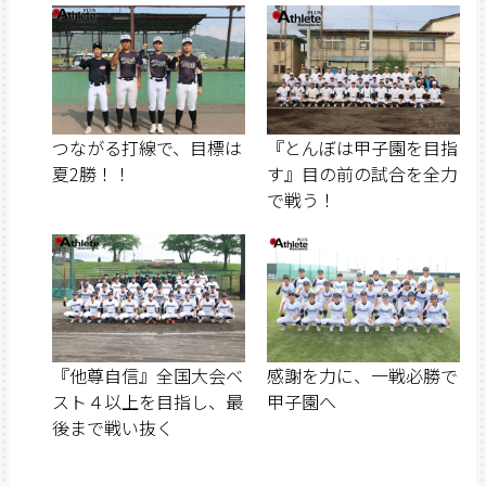
つながる打線で、目標は
『とんぼは甲子園を目指
夏2勝！！
す』目の前の試合を全力
で戦う！
『他尊自信』全国大会ベ
感謝を力に、一戦必勝で
スト４以上を目指し、最
甲子園へ
後まで戦い抜く