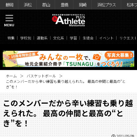
静岡
浜松
郡山
豊橋
岡崎
浜松プラス
松本
MENU
特集
学校別
運動系
文化系
学習
生徒会
イベント
リクエス
ホーム
バスケットボール
このメンバーだから辛い練習も乗り越えられた。 最高の仲間と最高の“と
き”を！
このメンバーだから辛い練習も乗り越
えられた。 最高の仲間と最高の“と
き”を！
2021/05/09