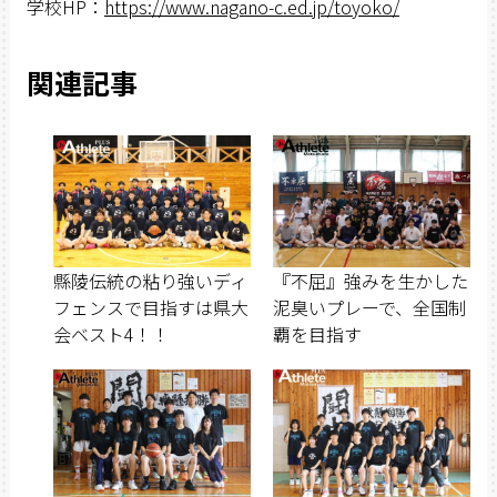
学校HP：
https://www.nagano-c.ed.jp/toyoko/
関連記事
縣陵伝統の粘り強いディ
『不屈』強みを生かした
フェンスで目指すは県大
泥臭いプレーで、全国制
会ベスト4！！
覇を目指す