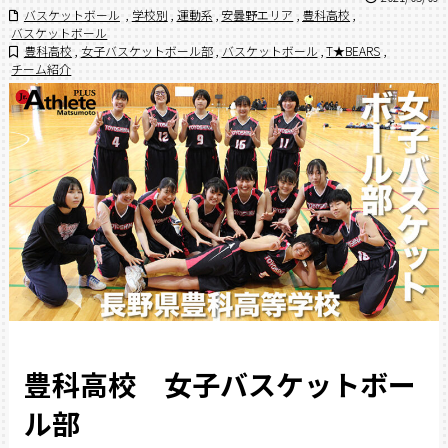
バスケットボール
,
学校別
,
運動系
,
安曇野エリア
,
豊科高校
,
バスケットボール
豊科高校
,
女子バスケットボール部
,
バスケットボール
,
T★BEARS
,
チーム紹介
豊科高校 女子バスケットボー
ル部